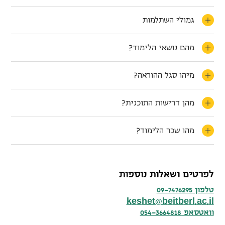
גמולי השתלמות
מהם נושאי הלימוד?
מיהו סגל ההוראה?
מהן דרישות התוכנית?
מהו שכר הלימוד?
לפרטים ושאלות נוספות
טלפון 09-7476295
k
e
s
h
e
t
b
e
i
t
b
e
r
l
a
c
i
l
@
.
.
וואטסאפ 054-3664818