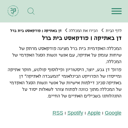
לדף הבית
הכירו את המכללה
דן באתיקה | פודקאסט בית ברל
דן באתיקה | פודקאסט בית ברל
המכללה האקדמית בית ברל מציגה פודקאסט מרתק של
שיחות עומק על אתיקה, עם אנשי ונשות הסגל האקדמי של
המכללה.
פרופ' דן גבע, יוצר, היסטוריון ופילוסוף קולנוע, חוקר אתיקה
ומייסדו של הפרויקט הבינלאומי "המעבדה לאתיקה" דן
באתיקה סביב דילמות אישיות של אנשי ונשות הסגל האקדמי
של המכללה מתוך כוונה לפתוח צוהר לשאלות יסוד על
התנהלותנו בשבילים האתיים של החיים.
R
S
S
S
p
o
t
i
f
y
A
p
p
l
e
G
o
o
g
l
e
|
|
|