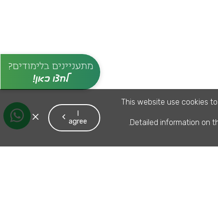
מתעניינים בלימודים?
לחצו כאן!
T
h
i
s
w
e
b
s
i
t
e
u
s
e
c
o
o
k
i
e
s
t
o
I
C
l
o
s
e
a
g
r
e
e
D
e
t
a
i
l
e
d
i
n
f
o
r
m
a
t
i
o
n
o
n
t
.
t
h
e
C
o
o
k
i
e
p
o
l
i
c
y
.
 נדבר
W
h
a
t
s
A
p
p
9121*