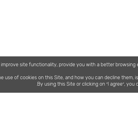
i
m
p
r
o
v
e
s
i
t
e
f
u
n
c
t
i
o
n
a
l
i
t
y
p
r
o
v
i
d
e
y
o
u
w
i
t
h
a
b
e
t
t
e
r
b
r
o
w
s
i
n
g
,
h
e
u
s
e
o
f
c
o
o
k
i
e
s
o
n
t
h
i
s
S
i
t
e
a
n
d
h
o
w
y
o
u
c
a
n
d
e
c
l
i
n
e
t
h
e
m
i
,
,
B
y
u
s
i
n
g
t
h
i
s
S
i
t
e
o
r
c
l
i
c
k
i
n
g
o
n
I
a
g
r
e
e
y
o
u
.
"
",
הרשמה
מידע
תחומי
בואו
וסיוע
שימושי
הלימוד
רישום מקוון
איך מגיעים
חינוך והוראה
למכללה
מרכז ייעוץ
אמנויות –