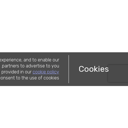
e
x
p
e
r
i
e
n
c
e
a
n
d
t
o
e
n
a
b
l
e
o
u
r
,
p
a
r
t
n
e
r
s
t
o
a
d
v
e
r
t
i
s
e
t
o
y
o
u
C
o
o
k
i
e
s
.
s
p
r
o
v
i
d
e
d
i
n
o
u
r
c
o
o
k
i
e
p
o
l
i
c
y
c
o
n
s
e
n
t
t
o
t
h
e
u
s
e
o
f
c
o
o
k
i
e
s
תארים
ותעודות
תואר ראשון
תואר שני