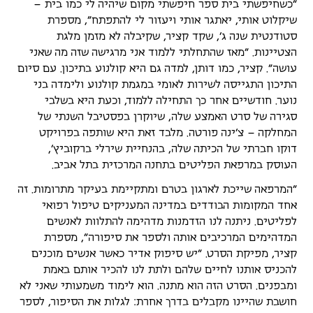
"כשחיפשתי בית ספר חיפשתי מקום שיהיה לי כמו בית –
שיקלוט אותי, יאתגר אותי ויעזור לי להתפתח", מספרת
סטודנטית שנה ג', שקד קציר, שקיבלה לא מזמן מלגת
הצטיינות. "מאז שהתחלתי ללמוד אני מרגישה שזה מה שאני
עושה". קציר, כמו דותן, למדה גם היא קולנוע בתיכון. עם סיום
התיכון התגייסה לשירות לאומי במגמת קולנוע ולימדה בני
נוער. חודשיים אחר כך התחילה ללמוד, וכעת היא בשלבי
סגירה של סרט האמצע שלה, שיוקרן בפסטיבל השנתי של
המחלקה – צ'ינה פורטה. מלבד זאת היא שותפה בפרויקט
דוקו חברתי של הכיתה שלה, בהנחיית שירלי ברקוביץ',
העוסק במרפאת הפליטים בתחנה המרכזית בתל אביב.
"המרפאה שייכת לארגון בטרם ומתקיימת בעיקר מתרומות. זה
אחד המקומות הבודדים במדינה המעניקים טיפול רפואי
לפליטים. ניתנה לנו הזדמנות מדהימה להתלוות לאנשים
המדהימים המרכיבים אותה ולספר את סיפורה", מספרת
קציר, מפיקת הסרט. "יש סיפוק אדיר כאשר אנשים מוכנים
להכניס אותנו לחיים שלהם ולתת לנו להכיר אותם באמת
ומבפנים. הסרט הזה הוא מתנה. הוא לימוד משמעותי שאני לא
חושבת שהיינו מקבלים בדרך אחרת: לגלות את הסיפור, לספר