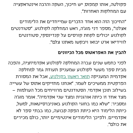
פקולטה, אותו קמפוס. יש חיכוך, השקה והרבה אינטראקציה
עם המחלקות האחרות".
"החיכוך הזה הוא אחד הדברים שמייחדים את הלימודים
אצלנו", מספר דני מוג'ה, ראש המחלקה לקולנוע. "סטודנטים
לקולנוע יכולים לקחת קורסים על קנדינסקי, סטודנטים
לווידיאו ארט יבואו ויבקשו מאתנו צלם".
להבין את האפראטוס מכל הכיוונים
לפני כחמש שנים עברה המחלקה לקולנוע אקדמיזציה, והפכה
מבית ספר מעשי לקולנוע שמעניק תעודת גמר למחלקה
אקדמית המעניקה
תואר ראשון בקולנוע
, אבל את המסורת
הפרקטית ממשיכים לשמר. "אנחנו מחזיקים אתוס של עשייה
בשילוב תוכן אקדמי. הסטודנטים מרוויחים מכל העולמות –
מצד אחד זו כיתה אורגנית ומצד שני אקדמיה". אומר מוג'ה
ומסביר: "שלא כמו בחוגי הקולנוע באוניברסיטאות, למשל,
כיתת הלימוד היא כיתת הפקה קבועה, כמו בבתי ספר לא
אקדמיים. ולפיכך הלימודים אינטימיים יותר, כולם מכירים
את כולם".