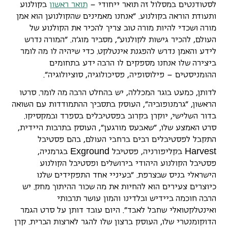
לסטודנטים במסלול זה תואר ייחודי –
תואר ראשון
בקולנוע
ותעודת הוראה בקולנוע. "אנחנו מאמינים שהקולנוען הוא אמן
מורה ושכדי להיות מורה טוב צריך להכיר את הקולנוע של
העולם, להכיר גישות לקולנוע", מסביר מוג'ה. "המורה נדרש
לידע והאמן נדרש להפגנת אינטלקט. כדי שיהיה לו מה לומר
ביצירה שלו אנחנו מספקים לו הרבה ידע בתחומים
ההומניסטים – פילוסופיה, פסיכולוגיה, סוציולוגיה".
לדותן, כמעט בוגר המכללה, יש בהחלט הרבה מה לומר. סרטו
הראשון, "גרמנופוביה", העוסק בתסביך ההתמודדות עם השואה
בדור השלישי, יוקרן בקרוב בפסטיבלים בספרד ובמקסיקו.
סרט האמצע שלו, "שאבעס מורגען", העוסק בתרבות היידית,
התקבל לפסטיבלים רבים ברחבי העולם, בהם פסטיבל
E
x
g
r
o
u
n
d
H
a
r
v
e
s
t
בקליפורניה, פסטיבל
בגרמניה,
פסטיבל הקולנוע היהודי בירושלים ופסטיבל הקולנוע
הישראלי בניס שבצרפת. "בעיניי אחד התפקידים שלנו
כיוצרים צעירים הוא להחיות את מה שכור ההיתוך מחק. יש
הרבה חוכמה ביידיש ובלדינו והמון עושר תרבותי
ואינטלקטואלי שחבל לאבד". היום עובד דותן על סרט הגמר
הדוקומנטרי שלו, העוסק ברצון שלו להגר לארצות הברית. קרן