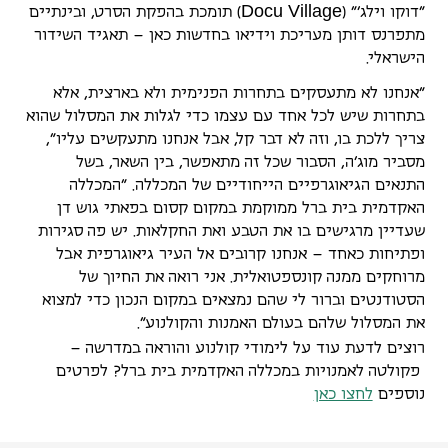
D
o
c
u
V
i
l
l
a
g
e
"דוקו וילג'" (
) תומכת בהפקת הסרט, ובינתיים
מתפרנס דותן מעריכת וידיאו בחדשות כאן – תאגיד השידור
הישראלי.
"אנחנו לא מתעסקים בתחרות הפנימית ולא בארצית, אלא
בתחרות שיש לכל אחד עם עצמו כדי לגלות את המסלול שהוא
צריך ללכת בו, וזה לא דבר קל, אבל אנחנו מתעקשים עליו",
מסביר מוג'ה, הסבור שכל זה מתאפשר, בין השאר, בשל
התנאים הגיאוגרפיים הייחודיים של המכללה. "המכללה
האקדמית בית ברל ממוקמת במקום קסום בפאתי גוש דן
שעדיין מרגישים בו את הטבע ואת החקלאות. יש פה סגירות
ופתיחות כאחד – אנחנו קרובים אל העיר גיאוגרפית אבל
מרוחקים ממנה קונספטואלית. אני רואה את החיוך של
הסטודנטים וברור לי שהם נמצאים במקום הנכון כדי למצוא
את המסלול שלהם בעולם האמנות והקולנוע".
רוצים לדעת עוד על לימודי קולנוע והוראה במדרשה –
פקולטה לאמנויות במכללה האקדמית בית ברל? לפרטים
נוספים
לחצו כאן