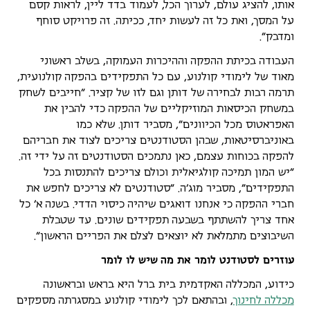
אותו, להציג עולם, לערוך הכל, לעמוד בדד ליין, לראות קסם
על המסך, ואת כל זה לעשות יחד, ככיתה. זה פרויקט סוחף
ומדבק".
העבודה בכיתת ההפקה וההיכרות העמוקה, בשלב ראשוני
מאוד של לימודי קולנוע, עם כל התפקידים בהפקה קולנועית,
תרמה רבות לבחירה של דותן וגם לזו של קציר. "חייבים לשחק
במשחק הכיסאות המוזיקליים של ההפקה כדי להבין את
האפראטוס מכל הכיוונים", מסביר דותן. שלא כמו
באוניברסיטאות, שבהן הסטודנטים צריכים לצוד את חבריהם
להפקה בכוחות עצמם, כאן נתמכים הסטודנטים זה על ידי זה.
"יש המון תמיכה קולגיאלית וכולם צריכים להתנסות בכל
התפקידים", מסביר מוג'ה. "סטודנטים לא צריכים לחפש את
חברי ההפקה כי אנחנו דואגים שיהיה כיסוי הדדי. בשנה א' כל
אחד צריך להשתתף בשבעה תפקידים שונים. עד שטבלת
השיבוצים מתמלאת לא יוצאים לצלם את הפריים הראשון".
עוזרים לסטודנט לומר את מה שיש לו לומר
כידוע, המכללה האקדמית בית ברל היא בראש ובראשונה
מכללה לחינוך
, ובהתאם לכך לימודי קולנוע במסגרתה מספקים