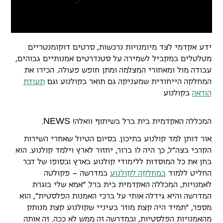
ידע אקדמי לצד מיומנויות נרכשות, סרטים דוקומנטריים
מטלטלים במקביל לשמירה על סטנדרטים אמנותיים גבוהים,
עבודה מול ומאחורי המצלמה ומתן חופש פעולה. הכירו את
המחלקה הייחודית שמעניקה גם תואר בקולנוע וגם
תעודת
הוראה
בקולנוע
N
E
W
S
המכללה האקדמית בית ברל בשיתוף
וואלה!
.
אור דותן למד קולנוע בתיכון. בסיום הטיול שאחרי השירות
הקרבי בצה"ל, כך היה לו ברור, יחזור לארץ וילמד קולנוע. הוא
בחן את כל המוסדות ללימודי קולנוע בארץ ובסופו של דבר
החליט ללמוד
במחלקה לקולנוע
במדרשה – פקולטה
לאמנויות, המכללה האקדמית בית ברל. "אמא שלי בוגרת
המדרשה והיא גידלה אותי על ברכי האמנות הפלסטית", הוא
מספר, "תמיד היה קצת מוזר בעיניי שקולנוע קצת מנותק
מהאמנויות הפלסטיות, ובמדרשה זה ממש לא ככה. זה אותה