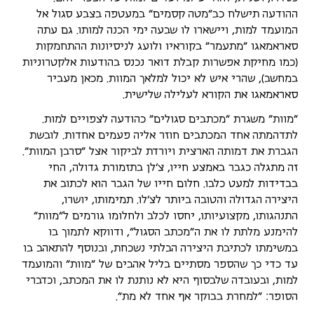
ההודעה תישלח כב"מטה קסמים" במעטפה בצבע סגול אל
המועמד למות, ויישארו לו שבעה ימי הכנה למותו. גם עתה
סאראמאגו "מתעמר" בקוראיו ולועג לניסיונות ההתחמקות
(כמו מחיקת אפשרות קבלת דואר נכנס בהודעות אלקטרוניות
במחשב), שהרי איש לא יכול למלאך המוות. מכאן מעביר
סאראמאגו את הקורא לעלילה שלישית.
"מוות" משגרת "מכתבים סגולים" כהודעה לצפויים למות.
לתדהמתה אחד המכתבים חוזר אליה פעמים אחדות. לובשת
הגברת את דמותה הארצית ויורדת לביקור אצל "סרבן המוות".
זה מתגלה כגבר באמצע חייו, צ'לן בתזמורת גדולה, החי
בבדידות למעט כלבו. חלום חייו של הגבר הוא לכתוב את
היצירה הגדולה והטובה ביותר לצ'לו. תמימותו, יושרו,
התנהגותו, מקצועיותו, יחסו לכלב ולחלומו גורמים ל"מוות"
להימנע מלתת לו את ה"מכתב הסגול", ודווקא לתמוך בו
במשימתו לכתיבת היצירה הבלתי נשכחת, ובנוסף להתאהב בו
עד כדי כך שהספר מסתיים בליל אהבים של "מוות" והמועמד
למות, ובעובדה שלבסוף היא לא נותנת לו את המכתב, וכדברי
הסופר: "למחרת בבוקר אף אחד לא מת".