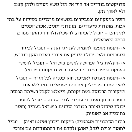
פרויקטים בודדים אד הוק אל מול נושא מסוים ולזמן קצוב
ולא לאורך זמן.
חוסר במפקחים ובמבקרים בנושאים מרכזיים כפיקוח על בתי
אבות, מוסדות סיעודיים, מועדוני זקנים, אפוטרופסים
למיניהם – יוביל להפקרה, להשפלה ולהורדת הזקן ממרכז
הבמה הישראלית.
אי-הקמת מועצה לאומית לענייני זקנה – תוביל לביזור
הסמכויות ולאי-יכולת לספק את צורכי האדם הזקן כנדרש.
אי-העלאת גיל הפרישה לנשים בישראל – תוביל להמשך
העמקת הפער המגדרי ופגיעה בנשים זקנות בישראל.
אי-הקמת מערכת לאכיפת חוק פנסיה לכל אזרח – תוביל
למצב שבו כ-2 מיליון אזרחים ישראלים יחיו ללא אחד
ממקורות ההכנסה בעת זקנתם, וייאלצו לקבל השלמת הכנסה.
חוסר בתכנון מערכתי עתידי לגבי הזקנה – יוביל לחוסר
יכולת טיפול נאותה בצורכי הזקנים בישראל בעתיד (חוסר
בתוכנית אב לאומית).
ביזור הסמכויות (סגרגציה) במקום ריכוזן (אינטגרציה) – יוביל
לחוסר יכולת לנהל, לארגן ולקדם את ההתמודדות עם צורכי