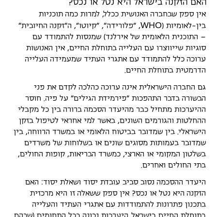
האם הזקנה בישראל היא נטל או נכס?
אין ספק שבחברה האנושית ככלל, למרות כמה תוכניות
W
H
O
בין-לאומיות (
, "פלורידה", "קיוטו", ה"זקנה החיובית"
– התוכנית הלאומית של אירלנד) שמנסות להתמודד עם
סוגיות שייווצרו עם העלייה בתוחלת החיים, אין האנושות
ערוכה כלל להתמודד עם אתגרי העתיד שמעמידה העלייה
הדרמטית בתוחלת החיים.
גם החברה הישראלית אינה ערוכה כהלכה לקדם את פני
הבשורה בדבר התהפכות "פירמידת הגילים" על פיה. חוסר
ההיערכות מתחיל כבר מהיעדר הסכמה ברורה בין כל מקבלי
ההחלטות והגורמים השונים, באשר למי אחראי לטיפול בזקן
הישראלי. בין שמדובר בביטוח הלאומי או במשרד הרווחה, בין
שמדובר בעמותות מסוגים שונים או בשלוחות של משרדים
בשלטון המקומי או הארצי, כמשרד הבריאות, קופות החולים,
בתי החולים ואחרים.
היעדר ההסכמה נסוב סביב עובדת יסוד ושאלת יסוד: האם
הזקנה היא נטל או נכס? אין ספק ששאלה זו היא מרכזית
בתכנון פתרונות להתמודדות עם אתגרי העתיד והעלייה
בתוחלת החיים בישראל. היערכות נכונה בכל התחומים (שבהם