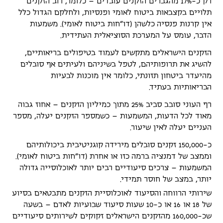
רק כ-17% מהגברים הזקנים עובדים – כלומר, רוב הזקנים
תלויים בקצבאות ביטוח לאומי ופנסיות, ולחלקם הגדול כלל
אין קרנות פנסיה כלשהן (דו"חות ביטוח לאומי). משמעות
הדבר, עומס על המערכת הסוציאלית העתידית.
הזקנים הישראלים מתקשים לעמוד בטיפולים בריאותיים,
להשיג את תרופותיהם, לטפל בשיניהם ולעיתים אף סובלים
מהיעדר ביטחון תזונתי, כלומר אין מוכנות לבעיות
הבריאותיות בעתיד.
רף העוני סובב סביב 25% מתוך כמיליון הזקנים – אחוז גבוה
מאוד לכל הדעות, המשמעות – כשמספר הזקנים יעלה, מספר
העניים יעלה לאין שיעור.
כ-150,000 זקנים סובלים מירידה קוגניטיבית ביכולותיהם
וממצב של דמנציה ברמה כזו או אחרת (דו"חות ביטוח לאומי).
המשמעות – צרכים סיעודיים רבים יותר לאוכלוסייה גדולה
יותר, במצב של חוסר תמידי.
שירותי הרווחה והסיעוד לאוכלוסיית הזקנים מתבטאים בסיוע
של 18 או 16 או כ-10 שעות סיעוד שבועיות לאדם – בשעה
שכ-160,000 מהזקנים הישראלים זקוקים לשירותים סיעודיים