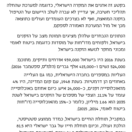
בקטע זה אדגים את המקרה הישראלי, כדוגמה למערכת שהחלה
תהליכי חשיבה, אך עדיין לא עברה לשלב היישום של הטיפול
בזקנה המואצת, ואף לא בצרכים העומדים ועולים כתוצאה
מכך אל מול המערכת האמורה לספקם.
הנתונים הנבחרים שלהלן מציגים תמונת מצב על הזקנים
בישראל, ולקוחים מדו"חות של מוסדות כדוגמת ביטוח לאומי
ומכוני מחקר לנושא הזקנה בישראל.
בשנת 2016 היו בישראל 939,000 אזרחים ותיקים. מתוכם:
524,000 נשים ו-415,000 אלף גברים (הלמ"ס, ספטמבר 2016).
העליות במספרים בחברה הישראלית, כמו גם העלייה
באחוזים הן דרמטיות: בשנת 1948, עם קום המדינה, היו 4%
מהאוכלוסייה זקנים, כ-24,000 איש. כיום אחוזם באוכלוסייה
עומד על 11.1%. הצפי של מספרם של הזקנים בישראל לשנת
2035 הוא 1.66 מיליון, כלומר כ-15% מהאוכלוסייה (דו"חות
ביטוח לאומי, 2014, 2015).
במקביל, תוחלת החיים בישראל, כמדד ממוצע סטטיסטי,
הולכת ועולה, וכיום תוחלת חייו של גבר ישראלי היא 81.5