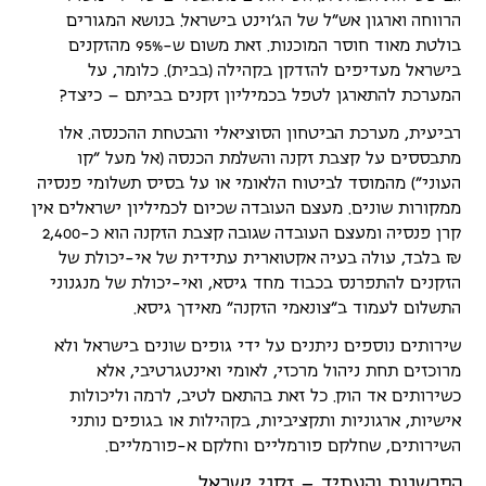
הרווחה וארגון אש"ל של הג'וינט בישראל. בנושא המגורים
בולטת מאוד חוסר המוכנות. זאת משום ש-95% מהזקנים
בישראל מעדיפים להזדקן בקהילה (בבית). כלומר, על
המערכת להתארגן לטפל בכמיליון זקנים בביתם – כיצד?
רביעית, מערכת הביטחון הסוציאלי והבטחת ההכנסה. אלו
מתבססים על קצבת זקנה והשלמת הכנסה (אל מעל "קו
העוני") מהמוסד לביטוח הלאומי או על בסיס תשלומי פנסיה
ממקורות שונים. מעצם העובדה שכיום לכמיליון ישראלים אין
קרן פנסיה ומעצם העובדה שגובה קצבת הזקנה הוא כ-2,400
₪ בלבד, עולה בעיה אקטוארית עתידית של אי-יכולת של
הזקנים להתפרנס בכבוד מחד גיסא, ואי-יכולת של מנגנוני
התשלום לעמוד ב"צונאמי הזקנה" מאידך גיסא.
שירותים נוספים ניתנים על ידי גופים שונים בישראל ולא
מרוכזים תחת ניהול מרכזי, לאומי ואינטגרטיבי, אלא
כשירותים אד הוק. כל זאת בהתאם לטיב, לרמה וליכולות
אישיות, ארגוניות ותקציביות, בקהילות או בגופים נותני
השירותים, שחלקם פורמליים וחלקם א-פורמליים.
הפרשנות והעתיד – זקני ישראל