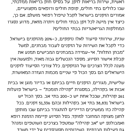
ראשית, שירות בריאות לזקן. על בסיס חוק בריאות ממלכתי,
שבו כלולים בתי חולים, קופת חולים ורופאים מקצועיים,
אמורים הזקנים בישראל לקבל טיפול רפואי מושלם. אם כך,
כיצד אין מיטה לכל זקן בבתי חולים ויתרה מזאת, מדוע נסגרו
המחלקות הגריאטריות בבתי החולים?
שנית, שירותי סיעוד לאלו נזקקים, כ-20% מהזקנים בישראל.
כדי לקבל את השירות על הזקנים לעבור מבחנים, למשל
"מבחן התלות". אי-עמידה במבחנים המבישים תמנע את
קבלת אישור הסיוע. מספר הנכשלים גבוה מאוד, ולמעשה אין
מענה לכלל הצרכים של הנזקקים. כלל צורכי הסיעוד לזקנים
הישראלים הם בסך הכול פי שניים מכמות העזרה המאושרת.
שלישית, מגורים. הזקנים חיים בביתם או בדיור מוגן או בבית
אבות או בקהילה, במסגרת "קהילה תומכת" – בישראל פועלות
261 קהילות, שבכל אחת יש כ-200 בתי אב. בסך הכול יש
בישראל 38,831 בתי אב בקהילות ובהם 51,336 זקנים. בכל
קהילה כזו ממשיכים הדיירים להתגורר בביתם שבו מותקן
לחצן מצוקה המחובר למוקד. בסל הסיוע קיימת הזמנת רופא
ואמבולנס. יש "אב קהילה" שמטפל בצרכים השוטפים ומנהל
גם פעילות חברתית. השירותים מסובסדים על ידי משרד