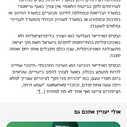
במחלקה לשירותים לזקן במשרד הרווחה, כשיש מחלקה
לשירותים לזקן בביטוח הלאומי. אין צורך באגף גריאטרי
במשרד הבריאות ובמחלקה לחינוך מבוגרים במשרד החינוך או
בתרבות ובספורט או במשרד לשוויון חברתי (המשרד לענייני
גמלאים לשעבר).
הבסיס האידיאי השלישי הוא הצורך בדיפרנציאליות ולא
באוניברסליות בהתייחסות לזקנים בישראל וזאת תוך יציאה
מהשבלונה האוניברסלית, שבה כולם מקבלים אותו יחס ואותה
קצבה.
הבסיס האידיאי הרביעי הוא השינוי התרבותי-חינוכי שחייב
להיות מוטמע בכולנו, באשר לצורך להפוך ביטויים, שנראים
כיום חסרי טעם, כמו "והדרת פני זקן" לציוויים שצריך למלא
ויפה שעה אחת קודם, וכדברי סאראמאגו: "שמש זרחה,
הציפורים צייצו ואף אחד לא מת למחרת […]".
אולי יעניין אתכם גם