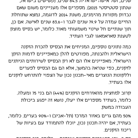
שנים, ושל אישה ישראלית 84.5 שנים. (קשישים בישראל,
שנתון סטטיסטי 2015). מספרים אלו מעניינים משום שאם
נבדוק מקורות מהימנים, משנת 2014 לדוגמה, נמצא שתוחלת
החיים עמדה על 79.9 שנים לגבר ו-83.6 שנים לאישה. אם כן,
תוך שנתיים חל שינוי משמעותי מאוד. כלומר, יש בסיס מוצק
לטענת סאראמאגו לגבי העתיד.
כמה נתונים נוספים, המניחים את הבסיס להכרת הזקנה
הישראלית ולהבנתה, מפורטים להלן כמאפיינים לדמות הזקן
הישראלי. מאפיינים אלו הם לא רק הבסיס לשירותים הניתנים
לזקנים, כפי שנראה בהמשך, אלא הם גם הבסיס לפערים
וללקונות הנוצרים מאי-תכנון נכון של הצפוי להתרחש לזקנים
אלו בעתיד.
קרוב למחצית מהאזרחים הזקנים (44%) הם בני 75 ומעלה.
כלומר, בעתיד מספרים אלו יעלו, נושא זה יפגע ביכולת
העבודה במשק.
50% מהם גרים באזור המרכז (תל-אביב) ו-90% בערים. כלומר,
בעתיד, אם יהיה תכנון נכון, יוכלו להתמודד עם בעיות של
ריכוז הזקנים.