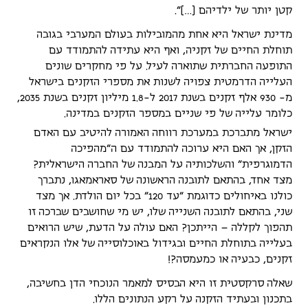
קטן יותר של ילדיהם […]".
מדינת ישראל היא אחת מהמובילות בעולם המערבי בגובה
תוחלת החיים של זקניה, ואף היא עתידה להתמודד עם
התופעה החברתית שתוארה לעיל. על פי מחקרים שונים
העלייה הדרמטית צפויה לשנות את מספרי הזקנים בישראל
מ- 930 אלף זקנים בשנת 2017 ל-1.8 מיליון זקנים בשנת 2035,
כלומר עלייה של פי שניים במספר הזקנים במדינה.
ישראל מתברכת במערכת רווחה האמורה להיטיב עם האדם
הזקן, אך האם היא ערוכה להתמודד עם ה"מהפיכה
הדמוגרפית" והשלכותיה על המבנה של החברה הישראלית?
מצד אחד, בהתאם לתובנה הראשונה של סאראמאגו, נתברך
כולנו באיחולים כדוגמת "עד 120" בכל יום הולדת. אך מצד
שני, בהתאם לתובנה השנייה שלו, יש מי שחושבים שברכה זו
תהפוך לקללה – הייתכן? האם עולה על הדעת, שיש הרואים
בעלייה בתוחלת החיים ובגידול באוכלוסייה של אלו הנקראים
זקנים, כבעיה או כמעמסה?!
שאלה סרקסטית זו היא הבסיס למאמר הנוכחי הדן בחשיבה,
בתכנון ובעתיד הזקנה על רקע הנתונים הללו.