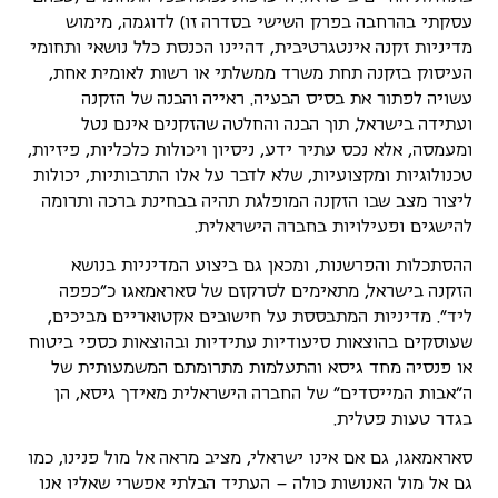
עסקתי בהרחבה בפרק השישי בסדרה זו) לדוגמה, מימוש
מדיניות זקנה אינטגרטיבית, דהיינו הכנסת כלל נושאי ותחומי
העיסוק בזקנה תחת משרד ממשלתי או רשות לאומית אחת,
עשויה לפתור את בסיס הבעיה. ראייה והבנה של הזקנה
ועתידה בישראל, תוך הבנה והחלטה שהזקנים אינם נטל
ומעמסה, אלא נכס עתיר ידע, ניסיון ויכולות כלכליות, פיזיות,
טכנולוגיות ומקצועיות, שלא לדבר על אלו התרבותיות, יכולות
ליצור מצב שבו הזקנה המופלגת תהיה בבחינת ברכה ותרומה
להישגים ופעילויות בחברה הישראלית.
ההסתכלות והפרשנות, ומכאן גם ביצוע המדיניות בנושא
הזקנה בישראל, מתאימים לסרקזם של סאראמאגו כ"כפפה
ליד". מדיניות המתבססת על חישובים אקטואריים מביכים,
שעוסקים בהוצאות סיעודיות עתידיות ובהוצאות כספי ביטוח
או פנסיה מחד גיסא והתעלמות מתרומתם המשמעותית של
ה"אבות המייסדים" של החברה הישראלית מאידך גיסא, הן
בגדר טעות פטלית.
סאראמאגו, גם אם אינו ישראלי, מציב מראה אל מול פנינו, כמו
גם אל מול האנושות כולה – העתיד הבלתי אפשרי שאליו אנו