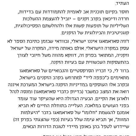
העתיד.
חוסר בקיום תוכנית אב לאומית להתמודדות עם בדידות,
חרדה ודיכאון בקרב זקנים – יוביל להעצמת ההשלכות
השליליות של תופעות קשות אלו ולהחלשתם הפסיכולוגית,
קוגניטיבית והביולוגית של הזקנים.
ז'וזה סאראמאגו איננו ישראלי, ובוודאי שבזמן כתיבת הספר לא
עסק במקרה הישראלי. אולם באותה מידה, המקרה של ישראל
וזקניה, המתואר בפרק זה, דווקא מהווה משל חיובי לצורך
בהתעסקות העכשווית עם בעיות הזקנה.
ברור לי, כי דבריו הסרקסטיים והנבואיים של סאראמאגו
מתאימים כ"כפפה ליד" למתרחש בקרב הזקנים בישראל,
ובקרב אלו העוסקים במדיניות הזקנה בישראל. המערכת איננה
רואה את המצב כמשבר (בדיוק כדברי סאראמאגו) ומנסה לנהל
ולארגן את הקיים. הבעיה הגדולה היא שהעיקר עוד עומד
בפני העושים במלאכה. העלייה בתוחלת החיים לא תביא
אומנם להגשמת "חלומו" של סאראמאגו בדבר "היעלמות
המוות", אך תביא עימה שלל בעיות (כפי שהצגתי בפרק זה)
שיידרש לטפל בהן באופן מיידי לטובת הדורות הבאים.