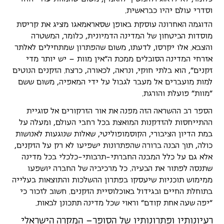
וסדרי עולם יהיו כבראשית.
הדוגמה האחרונה עוסקת באופן שסאראמאגו מציג את קריסת
מוסדות הביטחון של המדינה הדמיונית, כלומר, המשטרה
והצבא. אלו יקרסו, לדעתו, משום שהפתרון שמתחילים לאלתר
אזרחי המדינה הסובלים ממכת ה"אין מוות – יש יותר מדי
זקנים", הוא בלתי חוקי, ונראה, לכאורה, כרצח. הזקנים הנוטים
למות מועברים אל מעבר לגבול על ידי המאפיה, משום ששם
"מוות" פועלת והורגת.
הספר רב ההשראה הזה מפנה את אור הזרקורים אל סוגיית
ההתייחסות להזדקנות המואצת בכל רחבי העולם, ומעלה על
במת הדיון הציבורי, הקוסמופוליטי, שאלות שנוגעות לאנושות
כולה, תוך הבנה ברורה שהפתרונות ישפיעו לא רק על הזקנים,
אלא גם על כלל המבנה החברתי-תרבותי-כלכלי בכל מדינה
שתנסה לפתור את הבעיה. כל מרכיביה של החברה יושפעו
ממימוש תוכניות שיעסקו בפתרון ההשלכות והתוצאות בעלייה
בתוחלת החיים ובגידול באוכלוסיית הזקנים. חשוב לזכור כי
"יפה שעה אחת קודם" וראוי שכל מדינה תתכונן לבאות.
רעיונותיו ופתרונותיו של הסופר– המקרה הישראלי