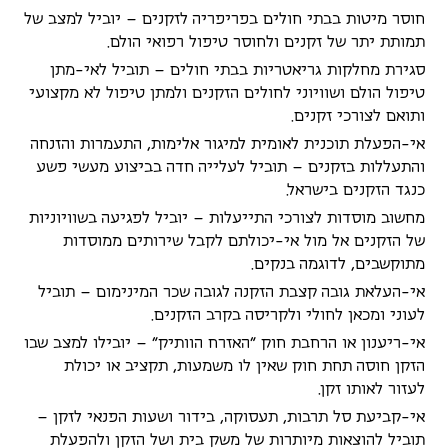
חוסר מיטות בבתי חולים בפריפריה לזקנים – יוביל למצב של
תמותת יתר של זקנים ולחוסר טיפול רפואי הולם.
סגירת מחלקות גריאטריות בבתי חולים – תוביל לאי-מתן
טיפול הולם ושוויוני לחולים הזקנים ולמתן טיפול לא מקצועי
ותואם לצורכי זקנים.
אי-הפעלת תוכנית לאומית למיגור אלימות, התעמרות והזנחה
והתעללות בזקנים – תוביל לעלייה חדה בביצוע מעשי פשע
כנגד הזקנים בישראל.
מחשוב מוסדות לצורכי התייעלות – יוביל לפגיעה בשוויוניות
של הזקנים אל מול אי-יכולתם לקבל שירותים ממוסדות
מתוקשבים, לדוגמה בנקים.
אי-העלאת גובה קצבת הזקנה לגובה שכר המינימום – תוביל
לעוני ומכאן לחולי ולקריסה בקרב הזקנים.
אי-ריענון או הרחבת חוק "האזרח הוותיק" – יובילו למצב שבו
הזקן חוסה תחת חוק שאין לו משמעות, תקציב או יכולת
לעזור לאותו זקן.
אי-קביעת סל תרבות, תעסוקה, בידור ושעות הפנאי לזקן –
תוביל להוצאות מיותרות של משק בית ושל הזקן ולהפעלת