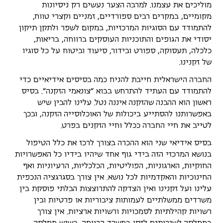
מוליכים את עצמנו. למרבה הצער נעשים רק ניסיונות
מקומיים, במקרים רבים ספורדיים, זמניים וקצרי טווח,
להתמודד עם הסוגיות המרכזיות, במקום לשפר ולתקן תיקון
יסודי את הגופים והתוכניות העוסקים ברווחה, בריאות,
כלכלה, תעסוקה, ספורט ובידור, סיעוד וביטוח על כל סוגיו
של זקנינו.
החברה הישראלית חייבת להניח כמה בסיסים אידיאיים כדי
להתמודד עם העתיד להתרחש בבוא "צונאמי הזקנה". בסיס
ראשון הוא ההבנה שהזקנה איננה נטל. עלינו להבין שיש
באפשרותנו להסתייע ביכולות של האוכלוסייה הזקנה, ובכך
לטייב את חיי החברה ככלל וחיי הזקנים בפרט.
בסיס אידיאי שני הוא ההכרה בצורך לרכז את כלל הטיפול
בנושא המרכזי הזה בידי גוף אחד שיהיו בידיו כל האפשרויות
החוקיות, הארגוניות, הפוליטיות, הכלכליות, הרעיוניות ואף
החינוכיות והאקדמיות לכל נושא. אין צורך בסגרגציה הנכפית
עלינו ועל זקנינו ואין הצדקה להתרוצצות הבלתי פוסקת בין
משרדים ממשלתיים לעמותות ציבוריות או פרטיות ובין
רשויות קהילתיות לסמכויות ורשויות ארציות. אין צורך