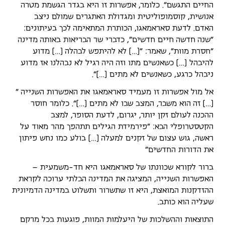
החיים התגשם". כלומר, אפשרות זו היא בגדר הגשמת מטרה
אנושית, קוסמופוליטית ומגדולת האתגרים שמולם ניצב
האדם. לדעת סאראמאגו, הכותרת המתאימה לכך בעיתונים:
"שנה חדשה חיים חדשים", כדברי שר הבריאות באותה מדינה
"חסרת מוות", שאמר: "[…] לא להיתפש לבהלה […] מדוע
להיבהל […] כשאנשים מתו וזה היה רגיל לא נבהלנו אז מדוע
ניבהל כרגע, כשאנשים לא מתים […]".
אל מול אפשרות זו מעמיד סאראמאגו את האפשרות השנייה "
[…] זה הוא משבר, המצב שבו לא מתים […]". כלומר חוסר
ההכנה לעולם זקן יותר, יגרום, לדעת הסופר, למצב
הקטסטרופלי הבא: "פירמידת הגילים תתהפך מהר מאוד על
ראשה, גוש עצום של זקנים למעלה […] בולע כמו נחש פיתון
את הדורות החדשים"
ברור לקורא שכוונתו של סאראמאגו היא חד-משמעית –
האפשרות השנייה, המציגה את המדינה הבלתי ערוכה לקראת
ההזדקנות המואצת, היא זו שתשרור ותשלוט במדינה הדמיונית
שעליה הוא כותב.
התוצאות וההשלכות של היעלמות המוות, פוגעות בכל מרקם