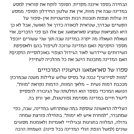
הבחירה בספר איננה מקרית. הסופר לוקח את קוראיו למסע
במדינה שבה אין מוות, אין את שלטון החידלון הסופי. ממסע
זה עולות וצפות תובנות רבות ופרשנויות אין-ספור על
הקשיים שבדרך, שנראית לכאורה כדרך אל האושר, אבל לא כך
היא המציאות שמציג סאראמאגו. אם אלו הם פני הדברים, אזי
נשאלת השאלה מה יקרה במדינה שבה תוך שני עשורים יוכפל
מספר הזקנים? האם המדינה ערוכה לטיפול בהם ולאספקת
השירותים שיידרשו לאור הגידול הצפוי באוכלוסיית הזקנים?
האם המדינה מתכננת היטב את כל מהלכיה לעתיד?
ספרו של סאראמאגו וטיעוניו המרכזיים
"מוות לסירוגין" נבנה על בסיס שלוש עלילות משנה שבמרכזן
מככבת דמות נשית – מלאך המוות, הדמות נקראת "מוות".
הנושא המרכזי בספר הוא החלטתה של הגיבורה להפסיק
ליטול חיים במדינה מסוימת (פורטוגל), ואך ורק בה.
העלילה הראשונה עוסקת במה שמתרחש במדינה, שבה, כפי
שמתברר, "למחרת איש לא ימות". בתחילה פורצת שמחה
גדולה, המלווה בחגיגות ובגילויי לאומיות ולאומנות מסוגים
שונים (למשל הנפת דגלי המדינה בכל פינה). השמחה הרבה