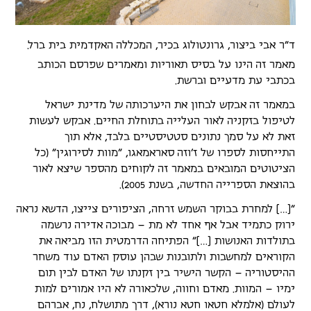
ד"ר אבי ביצור, גרונטולוג בכיר, המכללה האקדמית בית ברל.
מאמר זה הינו על בסיס תאוריות ומאמרים שפרסם הכותב
בכתבי עת מדעיים וברשת.
במאמר זה אבקש לבחון את היערכותה של מדינת ישראל
לטיפול בזקניה לאור העלייה בתוחלת החיים. אבקש לעשות
זאת לא על סמך נתונים סטטיסטיים בלבד, אלא תוך
התייחסות לספרו של ז'וזה סאראמאגו, "מוות לסירוגין" (כל
הציטוטים המובאים במאמר זה לקוחים מהספר שיצא לאור
בהוצאת הספרייה החדשה, בשנת 2005).
"[…] למחרת בבוקר השמש זרחה, הציפורים צייצו, הדשא נראה
ירוק כתמיד אבל אף אחד לא מת – מבוכה אדירה נרשמה
בתולדות האנושות […]" הפתיחה הדרמטית הזו מביאה את
הקוראים למחשבות ולתובנות שבהן עוסק האדם עוד משחר
ההיסטוריה – הקשר הישיר בין זקנתו של האדם לבין תום
ימיו – המוות. מאדם וחווה, שלכאורה לא היו אמורים למות
לעולם (אלמלא חטאו חטא נורא), דרך מתושלח, נח, אברהם