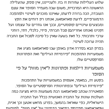
שלוש העלילות שזורות זו בזו. ולענייננו, אין ספק, שהעלילה
הראשונה היא המרכזית, משום שבה מעמיד הסופר את עצם
העובדה, הכה ברורה לדעתו, שאיננו מוכנים לשינוי ולמהפכה
הדמוגרפיים. לדעת סאראמאגו, אנחנו רק דוחים את הקץ
ומבצעים שינויים קוסמטיים, ובכך אנו גוזרים על עצמנו ועל
זקנינו (אנחנו אחריהם) סבל חברתי, פיזי, כלכלי, דתי, רוחני
ערכי ותרבותי. כל זאת בשעה שאין כל סיבה לסבול אם החברה
תהיה ערוכה לשינוי.
בפרק הבא בסדרה אדון באופן שבו סאראמאגו מציג את
משמעויות התהפכות "פירמידת הגילים" ואת הפתרונות
הסרקסטיים שלו.
משמעויות דילמות ופתרונות ל"אין מוות" על פי
הסופר
בקטע זה, במאמר, אעסוק במשמעויות של התהפכות
"פירמידת הגילים" ובפתרונותיו הסרקסטיים של הסופר.
הסאטירה שכתב סאראמאגו רבת משמעות והיא מציגה כמה
השלכות שונות על החברה האנושית ככלל ועל החברה
הישראלית, כפי שאראה בהמשך, בפרט. מראש אטען וכך אניח,
שסאראמאגו מתייחס בתיאור הדמיוני של "אין מוות", לתופעת