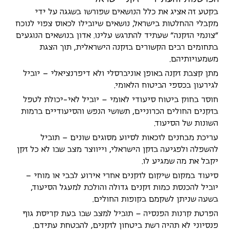
בקטע זה אציג את כלל הנושאים שפורשו בשגגה על ידי
מקבלי ההחלטות בישראל, נושאים שיובילו לכאוס צפוי לנוכח
"צונמי הזקנה" שעתיד להתרגש עלינו. אדון בנושאים הנוגעים
בתחומים רבים הקשורים בזקנה הישראלית, תוך הצגת
משמעויותיהם.
מתן קצבת זקנה באופן אוניברסלי ולא דיפרנציאלי – יוביל
לגירעון בכספי הביטוח הלאומי.
חוסר בחוק ביטוח סיעודי לאומי – יוביל לאי-יכולת לטפל
בזקנים החולים הכרוניים, תשושי הנפש והסיעודיים ברמות
השונות של הסיעוד.
עריכת מבחנים לזכאות לסיוע מסוגים שונים – תוביל
להשפלה ולפגיעה בזקן הישראלי, וייווצר מצב שבו לא כל זקן
יקבל את מה שמגיע לו.
סיעוד במקום שיקום לזקנים אחרי אירוע לבבי או מוחי –
יוביל להכנסת כמות זקנים גדולה והולכת למעגל הסיעוד,
בשעה שניתן לשקמם בקופות החולים.
הפרטת קרנות הפנסיה – תוביל למצב שבו בעת קריסת גוף
פנסיוני לא תהיה רשת ביטחון לזקנים, להבטחת עתידם.