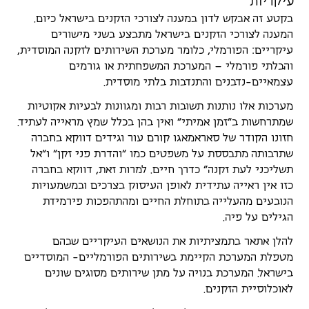
עיקריות
בקטע זה אבקש לדון במענה לצורכי הזקנים בישראל כיום.
המענה לצורכי הזקנים בישראל מתבצע בשני מישורים
עיקריים: הפורמלי, כלומר מערכת השירותים לזקנה המוסדית,
והבלתי פורמלי – המערכת המשפחתית או גורמים
עצמאיים-נדבנים והתנדבות בלתי מוסדית.
מערכות אלו נותנות תשובות רבות ומגוונות לבעיות אקוטיות
שמתרחשות ב"זמן אמיתי" ואין בהן בכלל שמץ מראייה לעתיד.
חזונו הקודר של סאראמאגו קורם עור וגידים דווקא בחברה
שתרבותה מתבססת על משפטים כמו "והדרת פני זקן" ו"אל
תשליכני לעת זקנה" כדרך חיים. למרות זאת, דווקא בחברה
כזו אין ראייה עתידית לאופן העיסוק בצרכים ובמשמעויות
הנובעים מהעלייה בתוחלת החיים ומהתהפכות פירמידת
הגילים על פיה.
להלן אתאר בתמציתיות את הנושאים העיקריים שבהם
מטפלת המערכת הקיימת בשירותים הפורמליים- המוסדיים
בישראל. המערכת בנויה על מתן שירותים מסוגים שונים
לאוכלוסיית הזקנים.