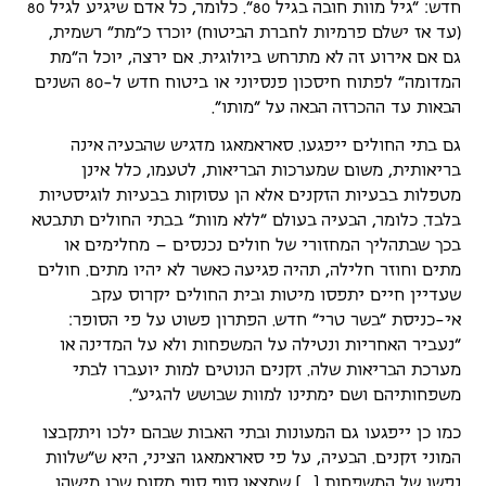
חדש: "גיל מוות חובה בגיל 80". כלומר, כל אדם שיגיע לגיל 80
(עד אז ישלם פרמיות לחברת הביטוח) יוכרז כ"מת" רשמית,
גם אם אירוע זה לא מתרחש ביולוגית. אם ירצה, יוכל ה"מת
המדומה" לפתוח חיסכון פנסיוני או ביטוח חדש ל-80 השנים
הבאות עד ההכרזה הבאה על "מותו".
גם בתי החולים ייפגעו. סאראמאגו מדגיש שהבעיה אינה
בריאותית, משום שמערכות הבריאות, לטעמו, כלל אינן
מטפלות בבעיות הזקנים אלא הן עסוקות בבעיות לוגיסטיות
בלבד. כלומר, הבעיה בעולם "ללא מוות" בבתי החולים תתבטא
בכך שבתהליך המחזורי של חולים נכנסים – מחלימים או
מתים וחוזר חלילה, תהיה פגיעה כאשר לא יהיו מתים. חולים
שעדיין חיים יתפסו מיטות ובית החולים יקרוס עקב
אי-כניסת "בשר טרי" חדש. הפתרון פשוט על פי הסופר:
"נעביר האחריות ונטילה על המשפחות ולא על המדינה או
מערכת הבריאות שלה. זקנים הנוטים למות יועברו לבתי
משפחותיהם ושם ימתינו למוות שבושש להגיע".
כמו כן ייפגעו גם המעונות ובתי האבות שבהם ילכו ויתקבצו
המוני זקנים. הבעיה, על פי סאראמאגו הציני, היא ש"שלוות
נפשן של המשפחות […] שמצאו סוף סוף מקום שבו מישהו