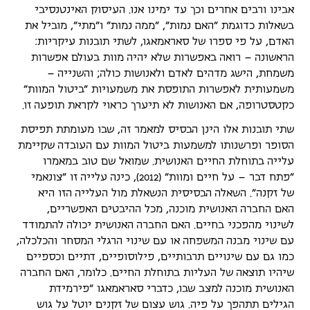
אבינו ורבים אחרים וכך עד ימינו אנו. העיסוק האינטנסיבי
בשאלות כדוגמת "האם נמות", "ממה נמות" ו"מתי", מוביל את
האדם, על פי ספרו של סאראמאגו, לשתי תובנות עיקריות:
הראשונה – רואה באפשרות שלא יהיה מוות בעולם אפשרות
משמחת, הישג מדהים לאדם ולאנושות כולה; והשנייה –
משמעותית לאפשרות התופסת את משמעויות "ביטול המוות"
כקטסטרופה, אם האנושות לא תיערך כראוי לקראת תופעה זו.
שתי תובנות אלו הינן הבסיס למאמר זה, שבו מעומתת תפיסת
הסופר ופרשנותו למשמעות ביטול המוות עם העובדה שקיימת
עלייה בתוחלת החיים האנושית. שמואל שם טוב במאמרו
"פתח דבר – על חיים ומוות" (2012), כינה עלייה זו "צונאמי
של זקנה". השאלה הבסיסית הנשאלת מול העלייה הזו היא
האם החברה האנושית מוכנה, מכל ההיבטים האפשריים,
לשינוי מהפכני בחיים. האם החברה האנושית יכולה להתמודד
עם שינוי מבנה המשפחה או עם שינוי הרגלי המסחר והכלכלה,
כמו גם עם שינויים תרבותיים, פילוסופיים, דתיים וכספיים
שיהיו תוצאה של העליות בתוחלת החיים. כלומר, האם החברה
האנושית מוכנה למצב שבו, כדברי סאראמאגו "פירמידת
הגילים תתהפך על פיה. גוש עצום של זקנים יוטל על גוש