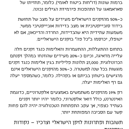
ברמות שונות (דו"חות ביטוח לאומי). כלומר, תחזיתו של
סאראמאגו על התהפכות פירמידת הגילים נכונה.
כ-50% מהזקנים הישראלים מעידים על מצב של תחושת
בידוד סובייקטיבית או מצב בדידות אובייקטיבי ממשי.
משמעות עתידית היא שהבדידות, החרדה והדיכאון, אם לא
יטופלו, יכרסמו ב"כל פה" בזקנים הישראליים.
בתחום ההתעללות, ההתעמרות והאלימות כנגד זקנים חלה
עלייה מדאיגה, וכיום כ-20% מעידים שהוזנחו במהלך זקנתם
הכרונולוגית. 27,000 תלונות פליליות בגין אלימות כנגד זקנים
מוגשות בכל שנה למשטרה. כ-30% מהזקנים הישראלים אינם
מרגישים ביטחון בביתם או בקהילה. כלומר, כשהמספר יעלה
גם רף האלימות יעלה.
רק 19% מהזקנים משתמשים באמצעים אלקטרוניים, כדוגמת
האינטרנט, כולל דואר אלקטרוני, כלומר יהיו יותר זקנים
בעתיד כצפוי, אך עקב התפתחות הטכנולוגיה יהיה להם פחות
קשר עם הסביבה המפותחת יותר.
תשובות ופתרונות לזקן הישראלי וצרכיו – נקודות