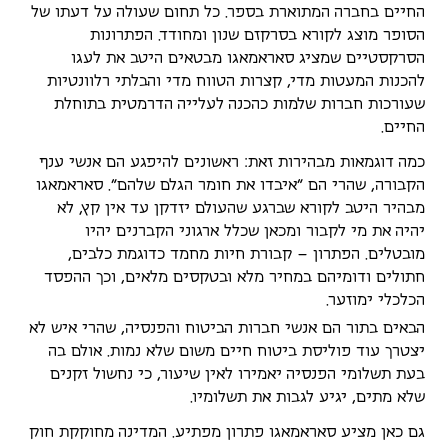
החיים בחברה המתוארת בספר. כל תחום שעולה על דעתו של
הסופר מוצג לקורא בסרקזם שנון ומחודד. הפתרונות
הסרקסטיים שמציג סאראמאגו מבטאים היטב את לעגו
להכנות המעטות מדי, קצרות הטווח מדי והבלתי רלוונטיות
שעורכות חברות שלמות כהכנה לעלייה הדרמטית בתוחלת
החיים.
כמה דוגמאות מבהירות זאת: ראשונים להיפגע הם אנשי ענף
הקבורה, שהרי הם "איבדו את חומר הגלם שלהם". סאראמאגו
מבהיר היטב לקורא שברגע שהעולם יזדקן עד אין קץ, לא
יהיה את מי לקבור ומכאן שכלל ארגוני הקברנים יהיו
מובטלים. הפתרון – קבורת חיות מחמד כדוגמת כלבים,
חתולים ודומיהם במחיר מלא ובטקסים מלאים, וכך ההפסד
הכלכלי ימוזער.
הבאים בתור הם אנשי חברות הביטוח והפנסיה, שהרי איש לא
יצטרך עוד פוליסת ביטוח חיים משום שלא נמות. אולם בה
בעת תשלומי הפנסיה יאמירו לאין שיעור, כי נחשול זקנים
שלא מתים, יגיע לגבות את תשלומיו.
גם כאן מציע סאראמאגו פתרון מפתיע. המדינה מחוקקת חוק