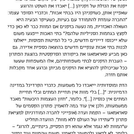
יקנח את הנזלת של זקניהן […] יאבדו את השקט והרוגע
שאפיין אותן, כשזקניהן היו בבתי אבות". וכדברי הסופר עצמו:
"החברה עומדת להתמודד עם בעיות, כשעיקר הבעיה היא
השאלה האכזרית, מה נעשה בזקנים אם המוות כבר לא כאן כדי
לקצץ בגחמות הסניליות שלהם?" בתי האבות ייפגעו משום
שלא ייכנסו דיירים חדשים, כי כל המיטות תפוסות. ייאלצו
לבנות בתי אבות ענקיים חדשים בהוצאה כספית אדירה. גם
כאן מביע סאראמאגו את ביקורתו הסרקסטית בהצגת הפתרון
– העברת הזקנים לבתי משפחותיהם, אלו המשפחות שעשו
ככל שביכולתן להוציא את הזקנים מביתן וברגע אחד מקבלות
אותם חזרה.
הדת ומוסדותיה ייאבדו כל משמעות. כדברי הקרדינל במדינה
הדמיונית: "[…] בלי מוות אין תחיית המתים ובלי תחיית
המתים אין כנסיה […]". כלומר, "חזון העצמות היבשות" מאבד
ממשמעותו, ולכן אין עוד במה להאמין. פתרון הקסמים של
סאראמאגו – הקמת ועדה (אופייני לחברה המודרנית) למציאת
פתרון ל"עתידו של העולם ללא מוות". הוועדה תחליט
ש"המוות לא נגמר אלא שהוא רק הפסיק, בינתיים, להרוג" –
כלומר, לא לדאוג ולהמשיך להאמין, משום שהמוות עוד יחזור