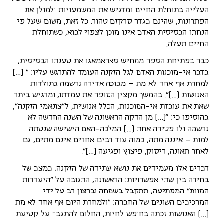
העלייה בתוחלת החיים ומדגיש את המשמעויות ולמולן את
הפתרונות, שהינם בגדר סרקזם טהור. כל זאת, משום שעל פי
הנחתו הבסיסית האדם אינו מוכן לצפוי לבוא, כשתוחלת
החיים תעלה.
כבר בפתיחת הספר ממחיש סאראמאגו את טענתו הבסיסית,
בדבר אי-מוכנות האדם לגל הזקנה העומד להתרגש עליו: " […]
למחרת אף אחד לא מת – מבוכה אדירה נרשמה בתולדות
האנושות […]". בהמשך מקצין הסופר את עמדתו, ומדגיש ביתר
שאת את עובדת אי-המוכנות, הכלל אנושית, ל"צונאמי הזקנה",
בהוסיפו כי: "[…] מן הדקה הראשונה של השנה החדשה לא
נרשמה ולו פטירה אחת […] המלכה-האם הישישה שנטתה
למות – איננה מתה, כמוה עוד רבים אחרים אינם מתים, גם
לאחר תאונה, ריסוק, פיצוץ ופגיעה […]".
דברים אלו מעמידים את נושא עתידה של הזקנה, במצב של
בחירה בין שתי אפשרויות: הראשונה, התגובה על "היעדרות
המוות" המפתיעה, תתקבל בשמחה וברצון רב על ידי
המרכיבים השונים של החברה: "ולמחרת היום אף אחד לא מת
[…] האנושות זכתה בחופש לחיות, החלום להתגבר על קטיעת