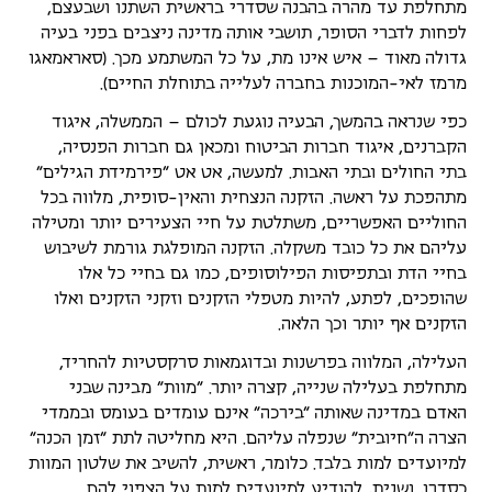
מתחלפת עד מהרה בהבנה שסדרי בראשית השתנו ושבעצם,
לפחות לדברי הסופר, תושבי אותה מדינה ניצבים בפני בעיה
גדולה מאוד – איש אינו מת, על כל המשתמע מכך. (סאראמאגו
מרמז לאי-המוכנות בחברה לעלייה בתוחלת החיים).
כפי שנראה בהמשך, הבעיה נוגעת לכולם – הממשלה, איגוד
הקברנים, איגוד חברות הביטוח ומכאן גם חברות הפנסיה,
בתי החולים ובתי האבות. למעשה, אט אט "פירמידת הגילים"
מתהפכת על ראשה. הזקנה הנצחית והאין-סופית, מלווה בכל
החוליים האפשריים, משתלטת על חיי הצעירים יותר ומטילה
עליהם את כל כובד משקלה. הזקנה המופלגת גורמת לשיבוש
בחיי הדת ובתפיסות הפילוסופים, כמו גם בחיי כל אלו
שהופכים, לפתע, להיות מטפלי הזקנים וזקני הזקנים ואלו
הזקנים אף יותר וכך הלאה.
העלילה, המלווה בפרשנות ובדוגמאות סרקסטיות להחריד,
מתחלפת בעלילה שנייה, קצרה יותר. "מוות" מבינה שבני
האדם במדינה שאותה "בירכה" אינם עומדים בעומס ובממדי
הצרה ה"חיובית" שנפלה עליהם. היא מחליטה לתת "זמן הכנה"
למיועדים למות בלבד. כלומר, ראשית, להשיב את שלטון המוות
כסדרו, ושנית, להודיע למיועדים למות על הצפוי להם.