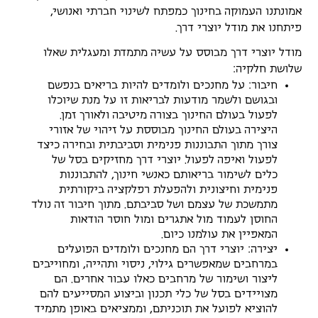
אמונתנו העמוקה בחינוך כמפתח לשינוי חברתי ואנושי,
פיתחנו את מודל יוצרי דרך.
מודל יוצרי דרך מבוסס על עשיה מתמדת ומעגלית שאלו
שלושת חלקיה:
חיבור: על מחנכים ולומדים להיות בריאים בנפשם
ובגושם ולשמר מודעות לבריאות זו על מנת שיוכלו
לפעול בעולם החינוך בצורה מיטיבה ולאורך זמן.
היצירה בעולם החינוך מבוססת על זיהוי של אזורי
צורך מתוך התבוננות פנימית וסביבתית ובחירה כיצד
לפעול ואיפה לפעול. יוצרי דרך מחזיקים בסל של
כלים לשימור בריאותם כאנשי חינוך, להתבוננות
פנימית וחיצונית ולהפעלת רפלקציה ביקורתית
מתמשכת של עצמם ושל סביבתם. מתוך חיבור זה נולד
החוסן לעמוד מול אתגרים ומול חוסר הודאות
המאפיין את עולמנו כיום.
יצירה: יוצרי דרך הם מחנכים ולומדים הפועלים
במרחבים שמאפשרים גילוי, ניסוי ותהייה, ומחוייבים
ליצור ושימור של מרחבים כאלו עבור אחרים. הם
מצויידים בסל של כלי תכנון וביצוע המסייעים להם
להוציא לפועל את תוכניתם, וממציאים באופן מתמיד