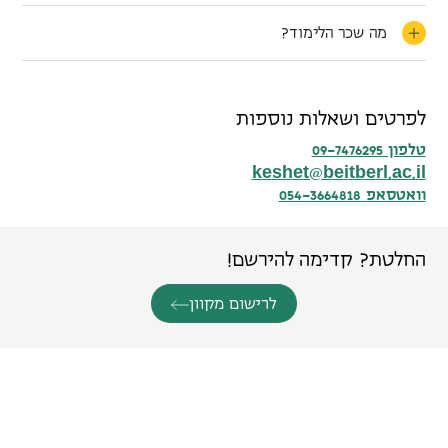
מה שכר הלימוד?
לפרטים ושאלות נוספות
טלפון 09-7476295
k
e
s
h
e
t
b
e
i
t
b
e
r
l
a
c
i
l
@
.
.
וואטסאפ 054-3664818
החלטת? קדימה להירשם!
לרישום מקוון