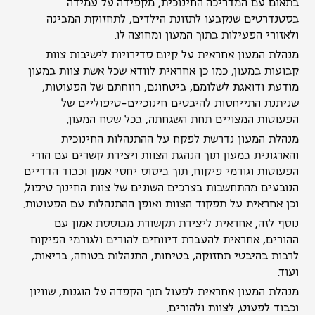
בתאום עם המדריכה החינוכית, מקפידה על עמידה
בסטנדרטים שנקבעו לתזונת הילדים, לתחזוקת המבינה
ולאזורי הפעילות בתוך המעון ומחוצה לו.
מנהלת המעון אחראית על קיום סדירויות לישיבות צוות
קבועות במעון, כמו כן אחראית לוודא שכל אשת צוות במעון
מודעת ודואגת לשלומם, ביטחונם, רווחתם של הפעוטות,
שניתנת התייחסות להיבטים חינוכיים-טיפוליים של
הפעוטות המצויים תחת השגחתה, בכל שטח המעון.
מנהלת המעון נדרשת לפקח על ההתנהלות החינוכית
והארגונית במעון תוך הנהגת הצוות ויצירת קשרים עם הורי
הפעוטות וגורמי פיקוח, תוך ביסוס יחסי אמון וכבוד הדדיים
הנובעים מהתחשבות בצרכים השונים של צוות החינוך טיפול,
וכן אחראית על תפקוד הצוות ואופן ההתנהלות עם הפעוטות.
נוסף לזה, אחראית ליצירת תקשורת מבוססת אמון עם
ההורים, אחראית להעברת דיווחים להורים ולגורמי הפיקוח
לרבות בהיבטי תחזוקה, בטיחות, התנהלות בטוחה, בריאות,
ועוד.
מנהלת המעון אחראית לפעול תוך הקפדה על הוגנות, שוויון
וכבוד לפעוט, לצוות ולהורים.