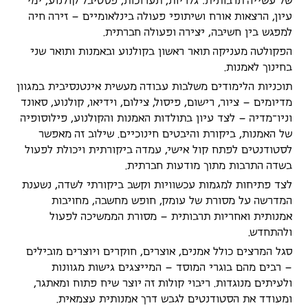
של עשייה תרבותית: גלריות, תערוכות, פסטיבל קולנוע, ימי
עיון, הרצאות אורח ושיתופי פעולה בינלאומיים – זירה חיה
למפגש בין חשיבה, יצירה ופעולה חברתית.
הפקולטה מעניקה תואר ראשון בקולנוע ובאמנות ותואר שני
בחינוך לאמנות.
תוכניות הלימודים משלבות עבודה מעשית אינטנסיבית במגוון
מדיומים – ציור, רישום, פיסול, צילום, וידיאו, קולנוע, סאונד
וניו־מדיה – לצד עיון בתולדות האמנות והקולנוע, פילוסופיה
של האמנות, ביקורת והיבטים חינוכיים. שילוב זה מאפשר
לסטודנטים לפתח קול אישי, עמדה ביקורתית ויכולת לפעול
בשדה התרבות מתוך מודעות חברתית.
לצד פתיחות למגמות עכשוויות וקשב ביקורתי לשדה, נשענת
המדרשה על מסורת של עומק, חופש מחשבה, מחויבות
אמנותית ואחריות תרבותית – מסורת הממשיכה לפעול
ולהתחדש.
סגל המרצים כולל אמנים, אוצרים, חוקרים ויוצרים מובילים
– רבים מהם בוגרי המוסד – המייצגים גישות מגוונות
ולעיתים מנוגדות. ריבוי קולות זה יוצר שיח פתוח ומאתגר,
ומעודד את הסטודנטים לגבש דרך אמנותית עצמאית.