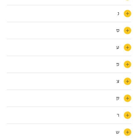
נ
ס
ע
פ
צ
ק
ר
ש