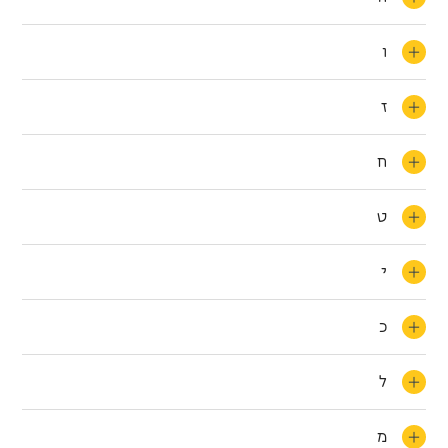
ו
ז
ח
ט
י
כ
ל
מ