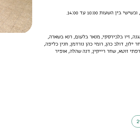
נה, זיו בלבירסקי, מנאר בלעום, רנא בשארה,
ילון, דולב כהן, רומי כהן נורדמן, חנין כליפה,
רפתי זוטא, שחר רייקין, דנה שהלה, אופיר