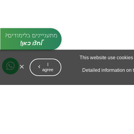
מתעניינים בלימודים?
לחצו כאן!
T
h
i
s
w
e
b
s
i
t
e
u
s
e
c
o
o
k
i
e
s
I
C
l
o
s
e
a
g
r
e
e
D
e
t
a
i
l
e
d
i
n
f
o
r
m
a
t
i
o
n
o
n
t
.
t
h
e
C
o
o
k
i
e
p
o
l
i
c
y
.
 נדבר
W
h
a
t
s
A
p
p
9121*
המכללה האקדמית בית