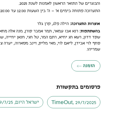
והבוגרים של התואר הראשון לאמנות לשנת 2025.
התערוכה פתוחה בימים א’ – ה’ בין השעות 12:00 עד 20:00, ובשישי בין השעות 10:00 עד 14:00.
אוצרות התערוכה:
הילה פלג, קרן גלר
בהשתתפות:
רנא אבו עמאר, תמר אמבר קורן, מנה אלה מחאג
שקד דדון, רשא חג יחיא, רתם המר, טל חגי, חנאן יחייה, שחר 
סחף לוי אבידן, ליאם לוי, מאי מליק, זינב מסארוה, יערה צ
שמריהו.
הזמנה
פרסומים בתקשורת
T
i
m
e
O
u
t
ישראל היום, 29/7/25
, 29/7/2025