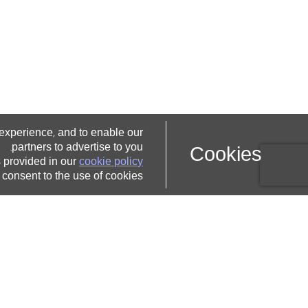
e
x
p
e
r
i
e
n
c
e
a
n
d
t
o
e
n
a
b
l
e
o
u
r
,
p
a
r
t
n
e
r
s
t
o
a
d
v
e
r
t
i
s
e
t
o
y
o
u
C
o
o
k
i
e
s
.
s
p
r
o
v
i
d
e
d
i
n
o
u
r
c
o
o
k
i
e
p
o
l
i
c
y
c
o
n
s
e
n
t
t
o
t
h
e
u
s
e
o
f
c
o
o
k
i
e
s
תארים
ותעודות
תואר ראשון
תואר שני