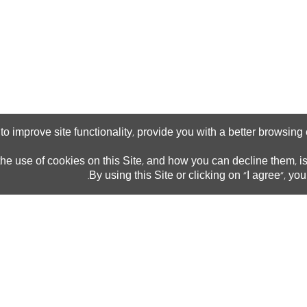
t
o
i
m
p
r
o
v
e
s
i
t
e
f
u
n
c
t
i
o
n
a
l
i
t
y
p
r
o
v
i
d
e
y
o
u
w
i
t
h
a
b
e
t
t
e
r
b
r
o
w
s
i
n
g
,
h
e
u
s
e
o
f
c
o
o
k
i
e
s
o
n
t
h
i
s
S
i
t
e
a
n
d
h
o
w
y
o
u
c
a
n
d
e
c
l
i
n
e
t
h
e
m
i
,
,
B
y
u
s
i
n
g
t
h
i
s
S
i
t
e
o
r
c
l
i
c
k
i
n
g
o
n
I
a
g
r
e
e
y
o
u
.
"
",
הרשמה
מידע
תחומי
בואו
וסיוע
שימושי
הלימוד
רישום מקוון
איך מגיעים
חינוך והוראה
למכללה
מרכז ייעוץ
אמנויות –
והרשמה
מפת
המדרשה