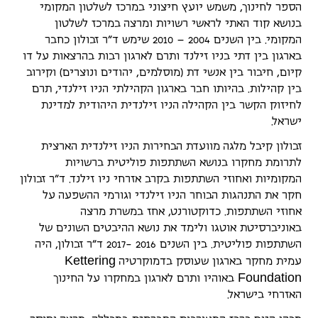
הספר לחינוך, משמש יועץ חיצוני במרכז לשלטון המקומי
בנושא קוד האתי לראשי רשויות ומרצה במרכז לשלטון
המקומי. בין השנים 2004 – 2010 שימש ד"ר זבולון כחבר
בארגון בין דתי בניו זילנד ותרם לארגון רבות בהרצאות על דו
קיום, חיבור בין אנשי דת (מוסלמים, יהודים ונוצרים) וקירוב
בין קהילות. בהיותו חבר בארגון הקהילתי הניו זילנדי, תרם
לחיזוק הקשר בין הקהילה הניו זילנדית היהודית למדינת
ישראל.
זבולון קיבל מלגה מוועדת הבחירות הניו זילנדית הארצית
לתרומת מחקרו בנושא השתתפות פוליטית ברשויות
המקומיות ואחוזי השתתפות בקרב אזרחי ניו זילנד. ד"ר זבולון
חקר את התנהגות הבוחר הניו זילנדי וגורמי ההשפעה על
אחוזי השתתפות. כדוקטורנט, אחז במשרת מרצה
באוניברסיטת אוטגו ולימד את נושא ההיבטים השונים של
השתתפות פוליטית. בין השנים 2016 -2017 ד"ר זבולון, היה
K
e
t
t
e
r
i
n
g
עמית מחקר בארגון שעוסק בדמוקרטיה
F
o
u
n
d
a
t
i
o
n
באוהיו ותרם לארגון במחקרו על החינוך
האזרחי בישראל.