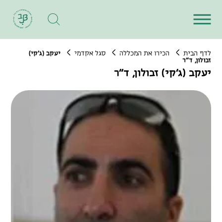
לדף הבית
הכירו את המכללה
סגל אקדמי
יעקב (ג'קי)
זבולון, ד"ר
יעקב (ג'קי) זבולון, ד"ר