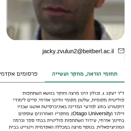
j
a
c
k
y
.
z
v
u
l
u
n
2@
b
e
i
t
b
e
r
l
.
a
c
.
i
l
תחומי הוראה, מחקר ועשייה
פרסומים אקדמי
ד"ר יעקב ג. זבולון הינו מרצה וחוקר בנושא השתתפות
פוליטית מקומית, שלטון מקומי וחינוך אזרחי. סיים לימודי
דוקטורט בחוג למדעי המדינה באוניברסיטת אוטגו שבניו
O
t
a
g
o
U
n
i
v
e
r
s
i
t
y
זילנד (
). מחקריו האחרונים עוסקים
בחינוך אזרחי, עידוד השתתפות פוליטית בבתי ספר וברמה
המוניציפאלית. בנוסף מרצה במכללה האקדמית וינגייט בבית