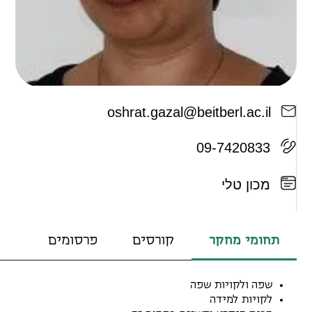
o
s
h
r
a
t
.
g
a
z
a
l
@
b
e
i
t
b
e
r
l
.
a
c
.
i
l
09-7420833
מכון טלי
תחומי מחקר
קורסים
פרסומים
שפה ולקויות שפה
לקויות למידה