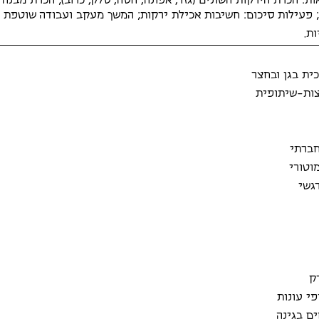
ת: הכרת הירקות השונים (גזר, אפונה, חסה, סלק, כרוב); הכרת מבנ
; פעילות סיכום: חשיבות אכילת ירקות; המשך מעקב ועבודה שוטפת ב
ת.
כית בגן ובחצר
צות-שיתופית
חברתי
וטורי
גשי
ק
י עונות
ם בגינה