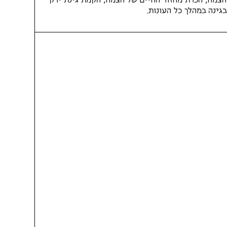
ה הצמח; הכרת מחזור החיים של הצמח; הקמת גינת ירק
גינה במהלך כל העונות.