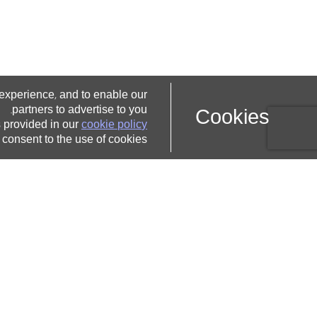
e
x
p
e
r
i
e
n
c
e
a
n
d
t
o
e
n
a
b
l
e
o
u
r
,
p
a
r
t
n
e
r
s
t
o
a
d
v
e
r
t
i
s
e
t
o
y
o
u
C
o
o
k
i
e
s
.
s
p
r
o
v
i
d
e
d
i
n
o
u
r
c
o
o
k
i
e
p
o
l
i
c
y
c
o
n
s
e
n
t
t
o
t
h
e
u
s
e
o
f
c
o
o
k
i
e
s
תארים
ותעודות
תואר ראשון
תואר שני
הסבה
להוראה
לימודי