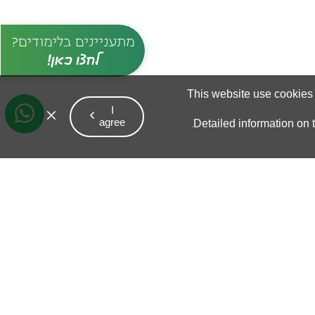
מתעניינים בלימודים?
לחצו כאן!
T
h
i
s
w
e
b
s
i
t
e
u
s
e
c
o
o
k
i
e
s
I
C
l
o
s
e
a
g
r
e
e
D
e
t
a
i
l
e
d
i
n
f
o
r
m
a
t
i
o
n
o
n
t
.
t
h
e
C
o
o
k
i
e
p
o
l
i
c
y
.
 נדבר
W
h
a
t
s
A
p
p
9121*
המכללה האקדמית בית
ברל, דואר בית ברל,
4490500