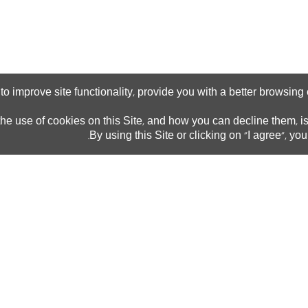
t
o
i
m
p
r
o
v
e
s
i
t
e
f
u
n
c
t
i
o
n
a
l
i
t
y
p
r
o
v
i
d
e
y
o
u
w
i
t
h
a
b
e
t
t
e
r
b
r
o
w
s
i
n
g
,
h
e
u
s
e
o
f
c
o
o
k
i
e
s
o
n
t
h
i
s
S
i
t
e
a
n
d
h
o
w
y
o
u
c
a
n
d
e
c
l
i
n
e
t
h
e
m
i
,
,
B
y
u
s
i
n
g
t
h
i
s
S
i
t
e
o
r
c
l
i
c
k
i
n
g
o
n
I
a
g
r
e
e
y
o
u
.
"
",
הרשמה
מידע
תחומי
בואו
וסיוע
שימושי
הלימוד
רישום מקוון
איך מגיעים
חינוך והוראה
למכללה
מרכז ייעוץ
אמנויות –
והרשמה
מפת
המדרשה
הקמפוס
מלגות
ייעוץ, טיפול
לסטודנטים
לוח שנת
ותמיכה
הלימודים
חינוכית