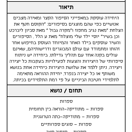
תיאור
היחידה עוסקת במאפייני הסיפור הקצר ומאירה מצבים
אנושיים כפי שהם מוצגים בסיפורים: "הקוסם חטף את
הצלחת "מאת נגיב מחפוז ו"מקרה גבול " מאת סביון ליברכט
וכן בשיר" יוסי ילד שלי מוצלח" מאת ע הלל . הסיפורים
והשיר עוסקים בילד האחר והמיוחד העוסק בחיפוש אחר
זהותו ומתמודד עם עולם המבוגרים ודרישותיהם, שאינם
עולים בקנה אחד עם תהליך גדילתו. ביחידה יש ניתוח
סיפרותי של היצירות והצעות לפעילויות בעקבות כל יצירה
ויצירה. ניתן ללמד את שלושת היצירות כיחידה אחת בנושא
משותף או כל יצירה בנפרד. יחידת ההוראה מתאימה
לתלמידי חטיבת הביניים על פי רמת התלמידים בכיתה.
תחום / נושא
ספרות
ספרות – מתודיקה-הוראה בין תחומית
ספרות – מתודיקה-כתה הטרוגנית
ספרות – סוגים ספרותיים