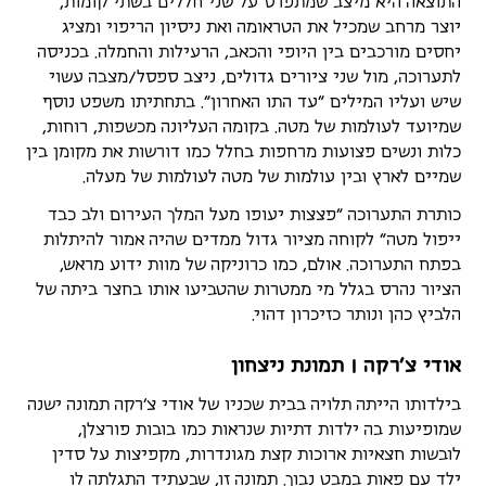
התוצאה היא מיצב שמתפרס על שני חללים בשתי קומות,
יוצר מרחב שמכיל את הטראומה ואת ניסיון הריפוי ומציג
יחסים מורכבים בין היופי והכאב, הרעילות והחמלה. בכניסה
לתערוכה, מול שני ציורים גדולים, ניצב ספסל/מצבה עשוי
שיש ועליו המילים "עד התו האחרון". בתחתיתו משפט נוסף
שמיועד לעולמות של מטה. בקומה העליונה מכשפות, רוחות,
כלות ונשים פצועות מרחפות בחלל כמו דורשות את מקומן בין
שמיים לארץ ובין עולמות של מטה לעולמות של מעלה.
כותרת התערוכה "פצצות יעופו מעל המלך העירום ולב כבד
ייפול מטה" לקוחה מציור גדול ממדים שהיה אמור להיתלות
בפתח התערוכה. אולם, כמו כרוניקה של מוות ידוע מראש,
הציור נהרס בגלל מי ממטרות שהטביעו אותו בחצר ביתה של
הלביץ כהן ונותר כזיכרון דהוי.
אודי צ'רקה | תמונת ניצחון
בילדותו הייתה תלויה בבית שכניו של אודי צ'רקה תמונה ישנה
שמופיעות בה ילדות דתיות שנראות כמו בובות פורצלן,
לובשות חצאיות ארוכות קצת מגונדרות, מקפיצות על סדין
ילד עם פאות במבט נבוך. תמונה זו, שבעתיד התגלתה לו