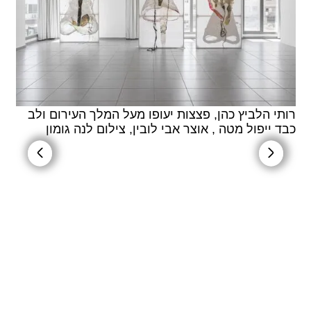
רותי הלביץ כהן, פצצות יעופו מעל המלך העירום ולב
ר
כבד ייפול מטה , אוצר אבי לובין, צילום לנה גומון
כ