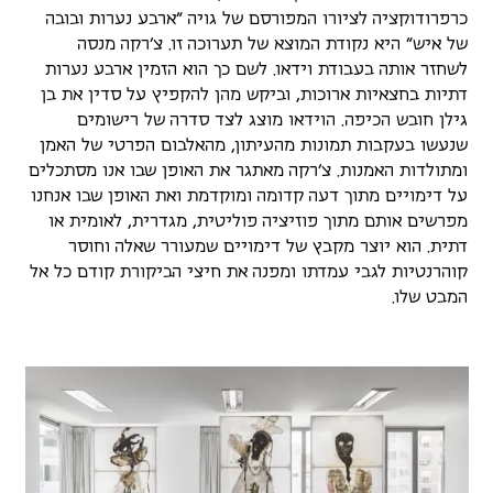
כרפרודוקציה לציורו המפורסם של גויה "ארבע נערות ובובה
של איש" היא נקודת המוצא של תערוכה זו. צ'רקה מנסה
לשחזר אותה בעבודת וידאו. לשם כך הוא הזמין ארבע נערות
דתיות בחצאיות ארוכות, וביקש מהן להקפיץ על סדין את בן
גילן חובש הכיפה. הוידאו מוצג לצד סדרה של רישומים
שנעשו בעקבות תמונות מהעיתון, מהאלבום הפרטי של האמן
ומתולדות האמנות. צ'רקה מאתגר את האופן שבו אנו מסתכלים
על דימויים מתוך דעה קדומה ומוקדמת ואת האופן שבו אנחנו
מפרשים אותם מתוך פוזיציה פוליטית, מגדרית, לאומית או
דתית. הוא יוצר מקבץ של דימויים שמעורר שאלה וחוסר
קוהרנטיות לגבי עמדתו ומפנה את חיצי הביקורת קודם כל אל
המבט שלו.