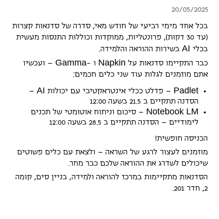
20/05/2025
בכל אחד מימי רביעי של חודש מאי, סדרה של סדנאות קצרות
(עד 30 דקות), פרונטליות, ממוקדות וכוללות התנסות מעשית
A
I
בכלי
בשירות ההוראה והלמידה.
G
a
m
m
a
N
a
p
k
i
n
כבר התקיימו סדנאות על
ו -
– ועכשיו
אתם מוזמנים לגלות עוד שני כלים חכמים:
A
I
P
a
d
l
e
t
– פדלט ככלי אינטראקטיבי עם יכולות
–
הסדנה תתקיים ב 21.5 בשעה 12:00
N
o
t
e
b
o
o
k
L
M
– סיכום וניתוח אוטומטי של תכנים
לימודיים – הסדנה תתקיים ב 28.5 בשעה 12:00
הכניסה חופשית!
מוזמנים לעצור לרגע של השראה – ולצאת עם כלים פשוטים
שיכולים לשדרג את ההוראה שלכם כבר מחר.
הסדנאות מתקיימות במרכז להוראה ולמידה, בניין סים, קומה
2, חדר 201.