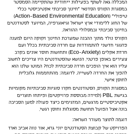
המכללה גאה לשתף בפעילות ייחודית שהתקיימה הסמסטר
במסגרת הקורס הסדנאי "חינוך סביבתי אקטיביסטי ככלי
A
c
t
i
o
n
B
a
s
e
d
E
n
v
i
r
o
n
m
e
n
t
a
l
E
d
u
c
a
t
i
o
n
טיפולי" (
-
)
של החוג ללימודי ארץ ישראל וגיאוגרפיה, המיועד לסטודנטים
בחינוך סביבתי ובמסלולי ההוראה.
הקורס נולד מתוך ההבנה שמערכת החינוך זקוקה היום למענה
פדגוגי חדשני להתמודדות עם חרדה סביבתית בכלל ועם
E
c
o
A
n
x
i
e
t
y
חרדת אקלים (
-
) ותחושות חוסר אונים בקרב
צעירים באופן פרטני. הנושא שהסטודנטים היו צריכים לחשוב
עליו הוא איך הופכים חרדה סביבתית לכח? המוטו שלנו הוא
להפוך את החרדה לעשייה. לדוגמה: מהתחממות גלובלית
לחוסן אישי.
במסגרת הקורס, הסטודנטים חקרו סוגיות סביבתיות מקומיות
P
B
L
בגישת
(למידה מבוססת פרויקטים) ופיתחו תוצרים
אקטיביסטיים מרגשים, המדגימים כיצד פעולה למען הסביבה
בונה אצל הפועל תחושת מסוגלות וחוסן רגשי.
דוגמה לתוצר מעורר השראה:
הפרויקט של קבוצת הסטודנטים יוני גרא, אור נווה אביב וארז