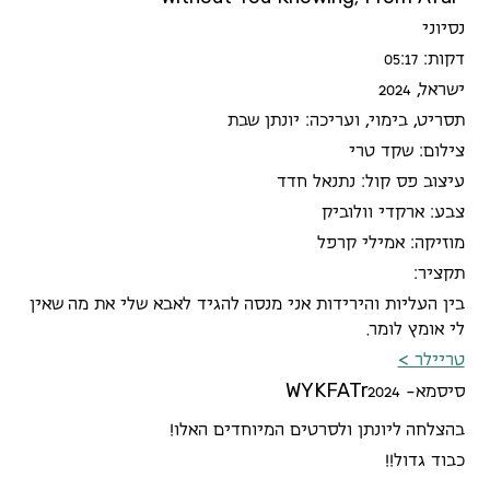
נסיוני
דקות: 05:17
ישראל, 2024
תסריט, בימוי, ועריכה: יונתן שבת
צילום: שקד טרי
עיצוב פס קול: נתנאל חדד
צבע: ארקדי וולוביק
מוזיקה: אמילי קרפל
תקציר:
בין העליות והירידות אני מנסה להגיד לאבא שלי את מה שאין
לי אומץ לומר.
טריילר >
W
Y
K
F
A
T
r
סיסמא-
2024
בהצלחה ליונתן ולסרטים המיוחדים האלו!
כבוד גדול!!