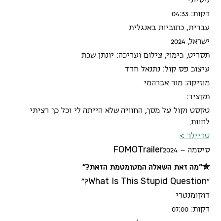
ניסיוני
דקות: 04:33
עברית, כתוביות באנגלית
ישראל, 2024
תסריט, בימוי, צילום ועריכה: יונתן שבת
עיצוב פס קול: נתנאל חדד
מוזיקה: מור אברהמי
תקציר:
טקסט וקול על מסך, החוויה שלא הייתה לי וכל כך רציתי
לחוות.
טריילר >
F
O
M
O
T
r
a
i
l
e
r
סיסמה –
2024
✮״מה זאת השאלה המטומטמת הזאת?״
W
h
a
t
I
s
T
h
i
s
S
t
u
p
i
d
Q
u
e
s
t
i
o
n
״
?״
דוקומנטרי
דקות: 07:00