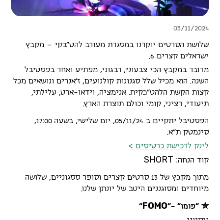
03/11/2024
שלושת הסרטים יוקרנו במסגרת מעורב להט"בקי – מקבץ
ישראלים קצרים 6.
מדובר במקבץ הכי צבעוני, רבגוני, מפתיע ואחר בפסטיבל
השנה. הוא מכיל שלל סגנונות קולנועים, ז'אנרים ונושאים מכל
קצות הקשת הלהט"בקית. אנימציה, וידאו-ארט, עלילתי,
תיעודי, רציני, קומי וכולם תוצרת הארץ.
הפסטיבל יתקיים ב 05/11/24, יום שלישי, בשעה 17:00,
סינמטק ת״א.
לינק לרכישת כרטיסים >
S
H
O
R
T
קוד הנחה:
מתוך מקבץ של 13 סרטים קצרים וסופר ססגוניים, שלושה
מיוחדים ומסוגננים היטב של יונתן שלנו.
F
O
M
O
✮ ״פומו״ -״
״