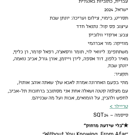
עברית, כתוביות באנגלית
ישראל, 2024
תסריט, בימוי, צילום ועריכה: יונתן שבת
עיצוב פס קול: נתנאל חדד
צבע: ארקדי וולוביק
מוזיקה: מור אברהמי
משתתפים: ליוואי לוי, תומר ורסאצ'ה, רפאל קרמר, רן כליף,
מאיר כלפון, דוד אספה, לירן וייזמן, אורן גורל, אביב נואמה,
יונתן שבת.
תקציר:
מתי בפעם האחרונה אמרת לאבא שלך שאתה אוהב אותו?,
עם מצלמה קטנה ושאלה אחת אני מסתובב ברחובות תל-אביב,
לחפש ולהבין, על הומואים, אבות ועל מה שבניהם.
טריילר >
S
Q
T
סיסמה –
24
✮״בלי שידעת מרחוק״
W
i
t
h
o
u
t
Y
o
u
K
n
o
w
i
n
g
F
r
o
m
A
f
a
r
״
,
״