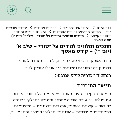
לדף הבית
הכירו את המכללה
מרכזים ויחידות
יחידת פורשים
כנף – לקידום מתמחים ומורים מתחילים
הכשרת חונכים ומלווים –
פיתוח מקצועי
חונכים ומלווים למורים על יסודי – שלב א' (יום ה') –
קורס מאסף
חונכים ומלווים למורים על יסודי - שלב א'
(יום ה') - קורס מאסף
מוכר לאופק חדש ולעוז לתמורה; לימודי תעודה למורים
רכזת קורסי חונכים ומלווים: ד"ר אורלי אוריון ליור
מנחה: ד"ר כרמית פוקס אברבנאל
תיאור התוכנית
תפיסת תפקיד ועיצוב זהותו המקצועית של החונך, היכרות
עם עולמו של עובד הוראה מתחיל ותמיכה בתהליך הכניסה
להוראה – קשיים רגשיים, אתגרים פדגוגיים – מקצועיים
התמודדות מערכתית – ארגונית. תהליכי הערכה ומתן משוב.