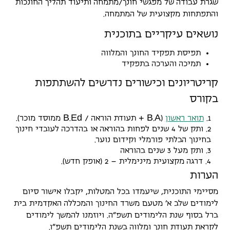
שגרת עבודה של מפגשי חונך/מתמחה ותיעוד תהליך החונכות
והתפתחות מקצועית של המתמחה.
נושאים עיקריים בתוכנית
תפיסת תפקיד החונך והמלווה
תמיכה והערכה בתפקיד
קריטריונים וכישורים נדרשים להשתתפות
בקורס
B
E
d
B
A
תואר ראשון
(
.
+ תעודת הוראה /
.
ממוסד מוכר).
ותק של 4 שנים לפחות בהוראה או בהדרכה לעובדי חינוך
בחינוך הבלתי פורמלי וקידום נוער.
ותק מעל 3 שנים בהוראה
דרגה מקצועית מינימלית – 2 (אופק חדש).
הערות
מסיימי התוכנית, שיעמדו בכל המטלות, יקבלו אישור סיום
לימודים שלב א' מטעם משרד החינוך והמכללה האקדמית בית
ברל בסוף שנת הלימודים תשפ"ה. ויוזמנו להמשך לימודים
לקראת תעודת חונך ומלווה בשנת הלימודים תשפ"ו.