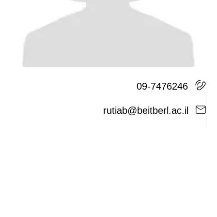
09-7476246
r
u
t
i
a
b
@
b
e
i
t
b
e
r
l
.
a
c
.
i
l