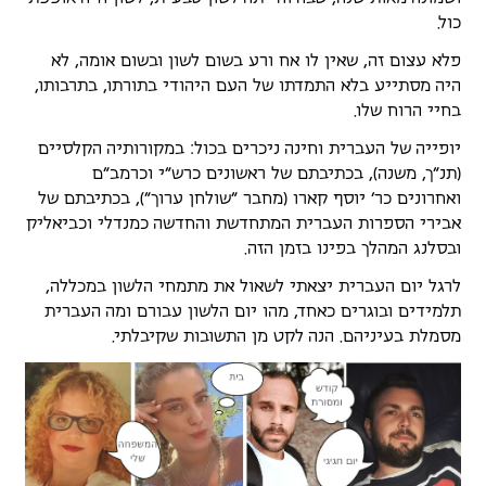
כול.
פלא עצום זה, שאין לו אח ורע בשום לשון ובשום אומה, לא
היה מסתייע בלא התמדתו של העם היהודי בתורתו, בתרבותו,
בחיי הרוח שלו.
יופייה של העברית וחינה ניכרים בכול: במקורותיה הקלסיים
(תנ"ך, משנה), בכתיבתם של ראשונים כרש"י וכרמב"ם
ואחרונים כר' יוסף קארו (מחבר "שולחן ערוך"), בכתיבתם של
אבירי הספרות העברית המתחדשת והחדשה כמנדלי וכביאליק
ובסלנג המהלך בפינו בזמן הזה.
לרגל יום העברית יצאתי לשאול את מתמחי הלשון במכללה,
תלמידים ובוגרים כאחד, מהו יום הלשון עבורם ומה העברית
מסמלת בעיניהם. הנה לקט מן התשובות שקיבלתי.