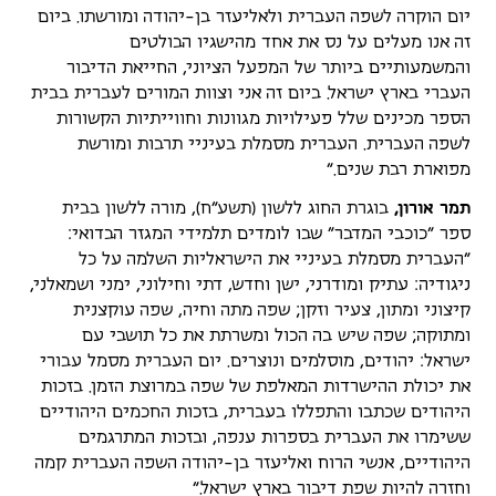
יום הוקרה לשפה העברית ולאליעזר בן-יהודה ומורשתו. ביום
זה אנו מעלים על נס את אחד מהישגיו הבולטים
והמשמעותיים ביותר של המפעל הציוני, החייאת הדיבור
העברי בארץ ישראל. ביום זה אני וצוות המורים לעברית בבית
הספר מכינים שלל פעילויות מגוונות וחווייתיות הקשורות
לשפה העברית. העברית מסמלת בעיניי תרבות ומורשת
מפוארת רבת שנים."
תמר אורון,
בוגרת החוג ללשון (תשע"ח), מורה ללשון בבית
ספר "כוכבי המדבר" שבו לומדים תלמידי המגזר הבדואי:
"העברית מסמלת בעיניי את הישראליות השלמה על כל
ניגודיה: עתיק ומודרני, ישן וחדש, דתי וחילוני, ימני ושמאלני,
קיצוני ומתון, צעיר וזקן; שפה מתה וחיה, שפה עוקצנית
ומתוקה; שפה שיש בה הכול ומשרתת את כל תושבי עם
ישראל: יהודים, מוסלמים ונוצרים. יום העברית מסמל עבורי
את יכולת ההישרדות המאלפת של שפה במרוצת הזמן. בזכות
היהודים שכתבו והתפללו בעברית, בזכות החכמים היהודיים
ששימרו את העברית בספרות ענפה, ובזכות המתרגמים
היהודיים, אנשי הרוח ואליעזר בן-יהודה השפה העברית קמה
וחזרה להיות שפת דיבור בארץ ישראל."