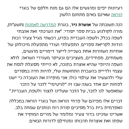
רעיונות יפים ומרגשים אלו הם גם מנת חלקם של בוגרי
הוראה
שאינם באים מתחום הלשון.
הנה תשובתה של
אושרת ניר
, בוגרת
המדרשה לאמנות
(תשע"ח),
מורה לקולנוע בבית ספר יסודי: "את הערכתי ואת אהבתי
לשפה בכלל, ולשפה העברית בפרט, רכשתי מגיל צעיר רבות
הודות לקריאת ספרים. התפעלתי ועודי מתפעלת מיכולתן של
אותיות השזורות אחת בשנייה לייצר דימויים מרגשים,
משמחים, מפחידים, מעציבים ובעיקר מעוררי השראה. לולא
השפה והיופי שהיא אוצרת בתוכה, לא הייתי מסוגלת לנסח את
עצמי ולדייק בהעברת התחושות שלי, להיות חדה במסרים
שלי ולהעשיר את עולמי כולו. אני מוקירה את העובדה כי ישנו
לפחות יום אחד בשנה שבו זה "לגיטימי" לדבר על הדבר
שמאפשר לנו לְדַבֵּר, על הדבר שעלינו לנצור ולטפח, העברית."
דברים אלו מפיהם של פרחי הוראה ושל בוגרי הוראה במכללה
האקדמית בית ברל מסיבים קורת רוח ונותנים שמחה בלב.
אשרינו שזכינו בדור צעיר ומלומד של מורים המוקיר את
שפתו ואת אוצרות תרבותו ומנחילָם לדורות הבאים.