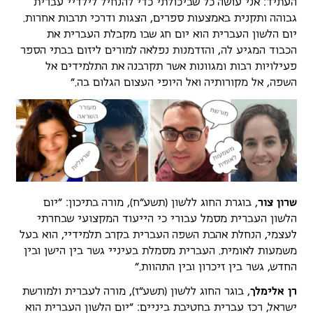
העתיד: אני עושה כל שביכולתי כדי להנחיל לילדיי עברית
גבוהה ותקנית באמצעות ספרים, הצגות ודרכי תרבות אחרות.
יום הלשון העברית הוא יום חג שבו מקבלת העברית את
הכבוד המגיע לה, והזדמנות נפלאה למורים ליזום בבתי הספר
פעילויות רבות ומגוונות אשר תקרבנה את התלמידים אל
השפה, אל מקורותיה ואל היופי העצום הגלום בה."
שרון צור
, בוגרת החוג ללשון (תשע"ח), מורה בתיכון: "יום
הלשון העברית מסמל עבורי כי הייעוד המקצועי שבחרתי
לעצמי, הנחלת אהבת השפה העברית בקרב תלמידיי, הוא בעל
משמעות לאומית. העברית מסמלת בעיניי גשר בין הישן ובין
החדש, גשר בין זיכרון ובין התהוות."
רן אלימלך
, בוגר החוג ללשון (תשע"ז), מורה לעברית ולמורשת
ישראל, רכז עברית בחטיבת ביניים: "יום הלשון העברית הוא