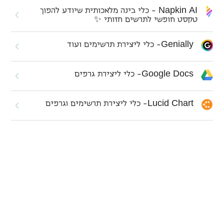
N
a
p
k
i
n
A
I
- כלי בינה מלאכותית שיודע להפוך
טקסט חופשי לתרשים חזותי ✨
G
e
n
i
a
l
l
y
- כלי ליצירת תרשימים ועוד
G
o
o
g
l
e
D
o
c
s
- כלי ליצירת גרפים
L
u
c
i
d
C
h
a
r
t
- כלי ליצירת תרשימים וגרפים