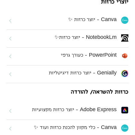
יוצרי כרזות
C
a
n
v
a
- יוצר כרזות ✨
N
o
t
e
b
o
o
k
L
m
- יוצר כרזות✨
P
o
w
e
r
P
o
i
n
t
- כעורך גרפי
G
e
n
i
a
l
l
y
- יוצר כרזות דיגיטליות
כרזות להשראה/ להורדה
A
d
o
b
e
E
x
p
r
e
s
s
- יוצר כרזות מקצועיות
C
a
n
v
a
- כלי מקוון להכנת כרזות ועוד ✨