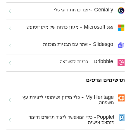
G
e
n
i
a
l
l
y
-יוצר כרזות דיגיטלי
M
i
c
r
o
s
o
f
t
365 - מגוון כרזות של מיקרוסופט
S
l
i
d
e
s
g
o
- אתר עם תבניות מוכנות
D
r
i
b
b
b
l
e
- כרזות להשראה
תרשימים וגרפים
M
y
H
e
r
i
t
a
g
e
- כלי מקוון ושיתופי
ליצירת עץ
משפחה.
P
o
p
p
l
e
t
- כלי המאפשר ליצור תרשים זרימה
מותאם
אישית.